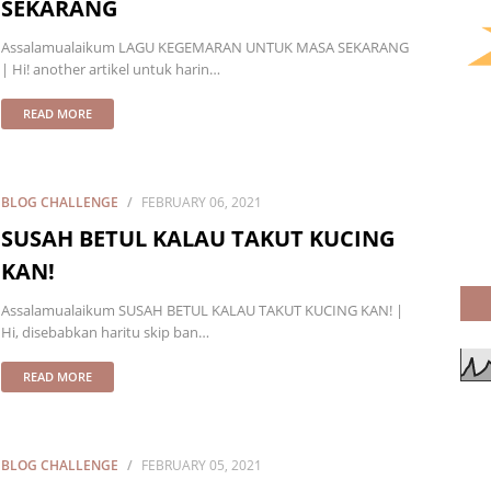
SEKARANG
Assalamualaikum LAGU KEGEMARAN UNTUK MASA SEKARANG
| Hi! another artikel untuk harin…
READ MORE
BLOG CHALLENGE
FEBRUARY 06, 2021
SUSAH BETUL KALAU TAKUT KUCING
KAN!
Assalamualaikum SUSAH BETUL KALAU TAKUT KUCING KAN! |
Hi, disebabkan haritu skip ban…
READ MORE
BLOG CHALLENGE
FEBRUARY 05, 2021