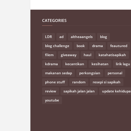
CATEGORIES
LDR
ad
altheaangels
blog
blog challenge
book
drama
feautured
filem
giveaway
haul
katahatisapikah
kdrama
kecantikan
kesihatan
lirik lagu
makanan sedap
perkongsian
personal
phone stuff
random
resepi si sapikah
review
sapikah jalan jalan
update kehidup
youtube