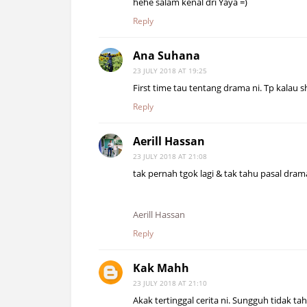
hehe salam kenal dri Yaya =)
Reply
Ana Suhana
23 JULY 2018 AT 19:25
First time tau tentang drama ni. Tp kalau 
Reply
Aerill Hassan
23 JULY 2018 AT 21:08
tak pernah tgok lagi & tak tahu pasal drama
Aerill Hassan
Reply
Kak Mahh
23 JULY 2018 AT 21:10
Akak tertinggal cerita ni. Sungguh tidak ta