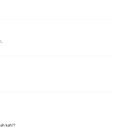
..
kah kah??