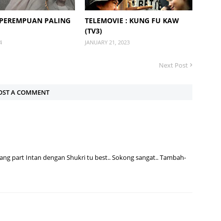
 PEREMPUAN PALING
TELEMOVIE : KUNG FU KAW
(TV3)
4
JANUARY 21, 2023
Next Post
OST A COMMENT
mang part Intan dengan Shukri tu best.. Sokong sangat.. Tambah-