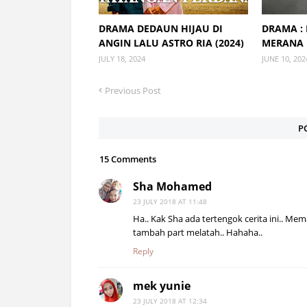
DRAMA DEDAUN HIJAU DI
DRAMA :
ANGIN LALU ASTRO RIA (2024)
MERANA
JULY 18, 2024
JUNE 10, 202
Previous Post
P
15 Comments
Sha Mohamed
23 JULY 2018 AT 11:48
Ha.. Kak Sha ada tertengok cerita ini.. Me
tambah part melatah.. Hahaha..
Reply
mek yunie
23 JULY 2018 AT 12:34