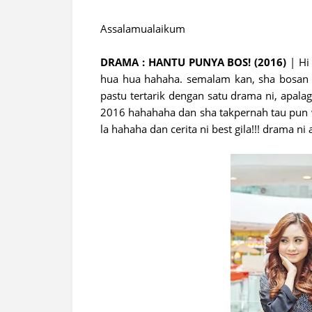
Assalamualaikum
DRAMA : HANTU PUNYA BOS! (2016)
| Hi
hua hua hahaha. semalam kan, sha bosan g
pastu tertarik dengan satu drama ni, apala
2016 hahahaha dan sha takpernah tau pun w
la hahaha dan cerita ni best gila!!! drama n