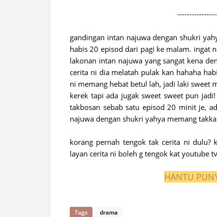
----------------
gandingan intan najuwa dengan shukri ya
habis 20 episod dari pagi ke malam. ingat 
lakonan intan najuwa yang sangat kena de
cerita ni dia melatah pulak kan hahaha habi
ni memang hebat betul lah, jadi laki sweet men
kerek tapi ada jugak sweet sweet pun jadi
takbosan sebab satu episod 20 minit je, ad
najuwa dengan shukri yahya memang takk
korang pernah tengok tak cerita ni dulu? 
layan cerita ni boleh g tengok kat youtube tv
HANTU PUNY
Tags
drama