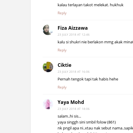
kalau terlayan takot melekat. hukhuk
Reply
Fiza Aizzawa
23 JULY 2018 AT 12:46
kalu si shukri nie berlakon mmg akak minat
Reply
Ciktie
23 JULY 2018 AT 16:06
Pernah tengok tapi tak habis hehe
Reply
Yaya Mohd
23 JULY 2018 AT 18:06
salam..hi sis...
yaya singgh sini smbil folow (861)
nk pngil apa ni..xtau nak sebut nama..sapi