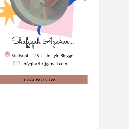
Shafyqah | 25 | Lifestyle Blogger
shfyqhazhr@gmail.com
TOTAL PAGEVIEWS