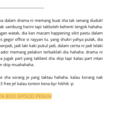
----------------------------------
hya dalam drama ni memang buat sha tak senang duduk!
nak sambung harini tapi takboleh behenti tengok hahaha.
ngan watak, dia kan macam happening sikit pastu dalam
s gegor office si rayyan tu. yang shukri yahya pulak, dia
jadi, jadi laki kaki pukul jadi, dalam cerita ni jadi lelaki
! adoi memang pelakon terbaiklah dia hahaha. drama ni
a jugak part yang takbest sha skip tapi kalau part intan
an skip muahahaha.
ke sha sorang je yang taktau hahaha. kalau korang nak
3 free je! kalau tonton kena byr hikhik :p
A BOS! EPISOD PENUH