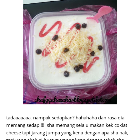
tadaaaaaaa. nampak sedapkan? hahahaha dan rasa dia
memang sedap!!!!! sha memang selalu makan kek coklat
cheese tapi jarang jumpa yang kena dengan apa sha nak,.