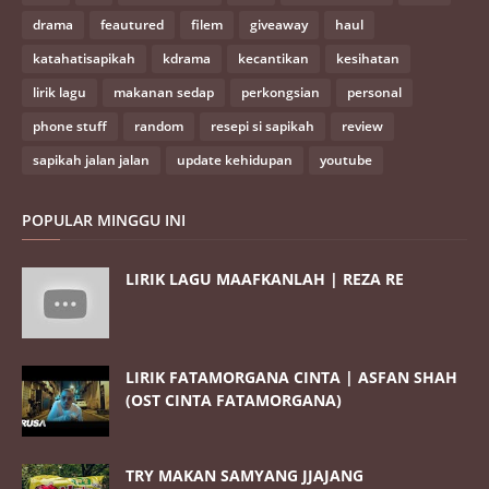
drama
feautured
filem
giveaway
haul
katahatisapikah
kdrama
kecantikan
kesihatan
lirik lagu
makanan sedap
perkongsian
personal
phone stuff
random
resepi si sapikah
review
sapikah jalan jalan
update kehidupan
youtube
POPULAR MINGGU INI
LIRIK LAGU MAAFKANLAH | REZA RE
LIRIK FATAMORGANA CINTA | ASFAN SHAH
(OST CINTA FATAMORGANA)
TRY MAKAN SAMYANG JJAJANG