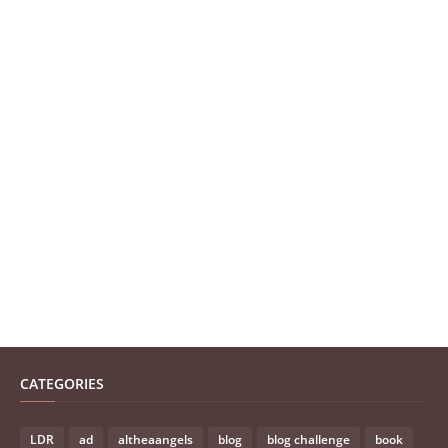
CATEGORIES
LDR
ad
altheaangels
blog
blog challenge
book