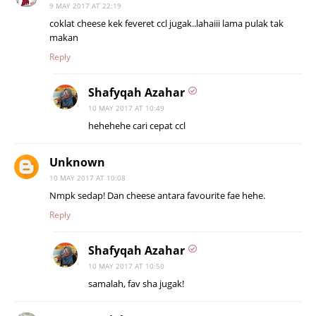
9 MAY 2017 AT 22:19
coklat cheese kek feveret ccl jugak..lahaiii lama pulak tak
makan
Reply
Shafyqah Azahar
10 MAY 2017 AT 10:49
hehehehe cari cepat ccl
Unknown
10 MAY 2017 AT 10:08
Nmpk sedap! Dan cheese antara favourite fae hehe.
Reply
Shafyqah Azahar
10 MAY 2017 AT 10:50
samalah, fav sha jugak!