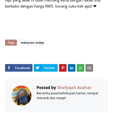
tapi yang akak ni buat memang kena dengan tekak sha.
berbaloi dengan harga RM5. korang suka kek apa? ❤
Tags
makanan sedap
Posted by
Shafyqah Azahar
Bercerita pasal kehidupan harian, tempat
menarik dan resepi!