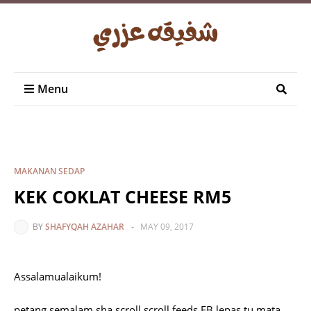
Menu
MAKANAN SEDAP
KEK COKLAT CHEESE RM5
BY
SHAFYQAH AZAHAR
-
MAY 09, 2017
Assalamualaikum!
petang semalam sha scroll scroll feeds FB lepas tu mata