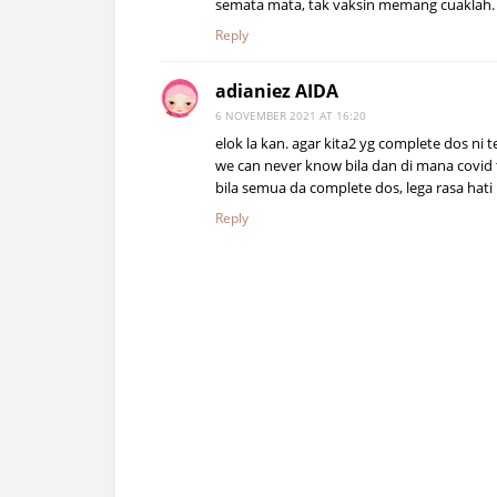
semata mata, tak vaksin memang cuaklah.
Reply
adianiez AIDA
6 NOVEMBER 2021 AT 16:20
elok la kan. agar kita2 yg complete dos ni t
we can never know bila dan di mana covid
bila semua da complete dos, lega rasa hati
Reply