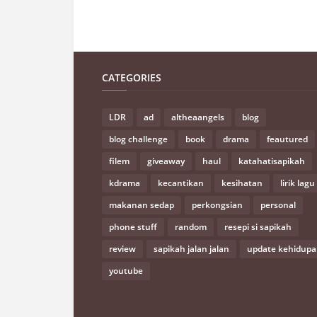
CATEGORIES
LDR
ad
altheaangels
blog
blog challenge
book
drama
feautured
filem
giveaway
haul
katahatisapikah
kdrama
kecantikan
kesihatan
lirik lagu
makanan sedap
perkongsian
personal
phone stuff
random
resepi si sapikah
review
sapikah jalan jalan
update kehidup
youtube