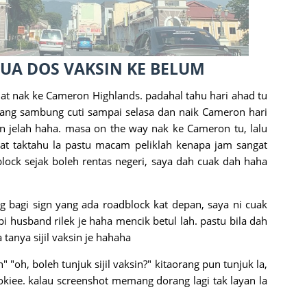
UA DOS VAKSIN KE BELUM
t nak ke Cameron Highlands. padahal tahu hari ahad tu
rang sambung cuti sampai selasa dan naik Cameron hari
an jelah haha. masa on the way nak ke Cameron tu, lalu
at taktahu la pastu macam peliklah kenapa jam sangat
lock sejak boleh rentas negeri, saya dah cuak dah haha
g bagi sign yang ada roadblock kat depan, saya ni cuak
 husband rilek je haha mencik betul lah. pastu bila dah
tanya sijil vaksin je hahaha
"oh, boleh tunjuk sijil vaksin?" kitaorang pun tunjuk la,
 okiee. kalau screenshot memang dorang lagi tak layan la