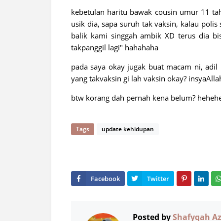
kebetulan haritu bawak cousin umur 11 tah
usik dia, sapa suruh tak vaksin, kalau polis 
balik kami singgah ambik XD terus dia bi
takpanggil lagi" hahahaha
pada saya okay jugak buat macam ni, adil l
yang takvaksin gi lah vaksin okay? insyaAllah
btw korang dah pernah kena belum? heheh
Tags
update kehidupan
Posted by
Shafyqah A