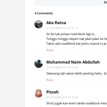
P
4 Comments
Ako Retna
27 OCTOBER 2021 AT 21:14
So far tak jumpa road block lagi ni..
Tunggu minggu depan nak jalan-jalan ke Sel
Takut ada roadblock kat pintu masuk tu je
Reply
Muhammad Naim Abdullah
27 OCTOBER 2021 AT 21:43
Sekarang sijil vaksin lebih penting hehe.. St
Reply
Pizzah
30 OCTOBER 2021 AT 22:38
Strict jugak kan even takde roadblock me