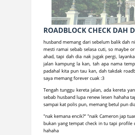
ROADBLOCK CHECK DAH D
husband memang dari sebelum balik dah nia
mesti ramai sebab selasa cuti, so maybe o
ahad, tapi dah dia nak jugak pergi, layank
jalan kampung la kan, tah apa nama temp
padahal kita pun tau kan, dah takdak roadb
saya memang forever cuak :3
Tengah tunggu kereta jalan, ada kereta yan
sebab husband lupa renew lesen hahaha tapi
sampai kat polis pun, memang betul pun dia 
"nak kemana encik?" "naik Cameron jap tuan" 
bukan yang tempat check in tu tapi profile
hahaha