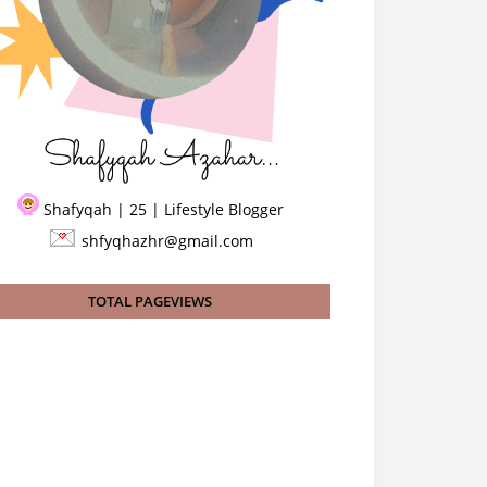
Shafyqah | 25 | Lifestyle Blogger
shfyqhazhr@gmail.com
TOTAL PAGEVIEWS