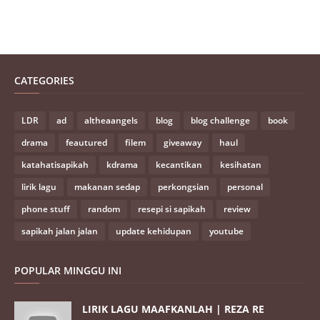
CATEGORIES
LDR
ad
altheaangels
blog
blog challenge
book
drama
feautured
filem
giveaway
haul
katahatisapikah
kdrama
kecantikan
kesihatan
lirik lagu
makanan sedap
perkongsian
personal
phone stuff
random
resepi si sapikah
review
sapikah jalan jalan
update kehidupan
youtube
POPULAR MINGGU INI
LIRIK LAGU MAAFKANLAH | REZA RE