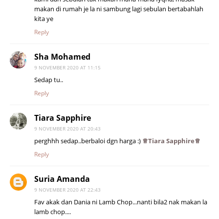
makan di rumah je la ni sambung lagi sebulan bertabahlah
kita ye
Reply
Sha Mohamed
9 NOVEMBER 2020 AT 11:15
Sedap tu..
Reply
Tiara Sapphire
9 NOVEMBER 2020 AT 20:43
perghhh sedap..berbaloi dgn harga :)
♕Tiara Sapphire♕
Reply
Suria Amanda
9 NOVEMBER 2020 AT 22:43
Fav akak dan Dania ni Lamb Chop...nanti bila2 nak makan la
lamb chop....