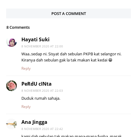
POST A COMMENT
8 Comments
Hayati Suki
8 NOVEMBER 2020 AT 22:00
Waa..sedap ni. Sisyat dah sebulan PKPB kat selangor ni.
Kiranya dah sebulan gak la tak makan kat kedai 😁
Reply
PeRdU cINta
8 NOVEMBER 2020 AT 22:03
Duduk rumah sahaja.
Reply
Ana Jingga
8 NOVEMBER 2020 AT 22:42
kami dah sebulan tak makan mana-mana fyqha, masak