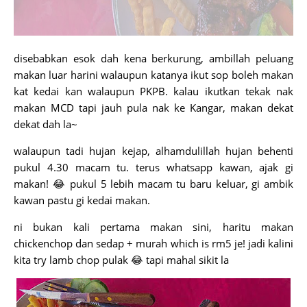
disebabkan esok dah kena berkurung, ambillah peluang
makan luar harini walaupun katanya ikut sop boleh makan
kat kedai kan walaupun PKPB. kalau ikutkan tekak nak
makan MCD tapi jauh pula nak ke Kangar, makan dekat
dekat dah la~
walaupun tadi hujan kejap, alhamdulillah hujan behenti
pukul 4.30 macam tu. terus whatsapp kawan, ajak gi
makan! 😂 pukul 5 lebih macam tu baru keluar, gi ambik
kawan pastu gi kedai makan.
ni bukan kali pertama makan sini, haritu makan
chickenchop dan sedap + murah which is rm5 je! jadi kalini
kita try lamb chop pulak 😂 tapi mahal sikit la