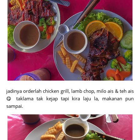
jadinya orderlah chicken grill, lamb chop, milo ais & teh ais
😋 taklama tak kejap tapi kira laju la, makanan pun
sampai.