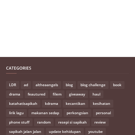
CATEGORIES
LDR
ad
altheaangels
blog
blog challenge
book
drama
feautured
filem
giveaway
haul
katahatisapikah
kdrama
kecantikan
kesihatan
lirik lagu
makanan sedap
perkongsian
personal
phone stuff
random
resepi si sapikah
review
sapikah jalan jalan
update kehidupan
youtube