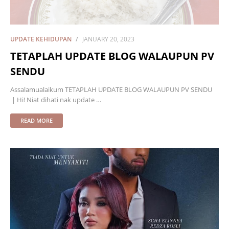
UPDATE KEHIDUPAN
JANUARY 20, 2023
TETAPLAH UPDATE BLOG WALAUPUN PV
SENDU
Assalamualaikum TETAPLAH UPDATE BLOG WALAUPUN PV SENDU
| Hi! Niat dihati nak update …
READ MORE