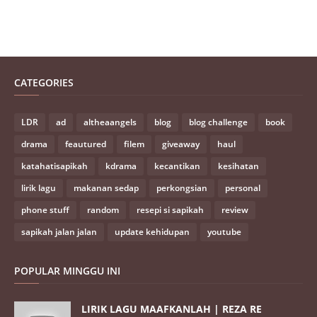
CATEGORIES
LDR
ad
altheaangels
blog
blog challenge
book
drama
feautured
filem
giveaway
haul
katahatisapikah
kdrama
kecantikan
kesihatan
lirik lagu
makanan sedap
perkongsian
personal
phone stuff
random
resepi si sapikah
review
sapikah jalan jalan
update kehidupan
youtube
POPULAR MINGGU INI
LIRIK LAGU MAAFKANLAH | REZA RE