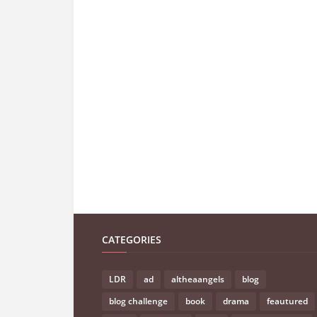
CATEGORIES
LDR
ad
altheaangels
blog
blog challenge
book
drama
feautured