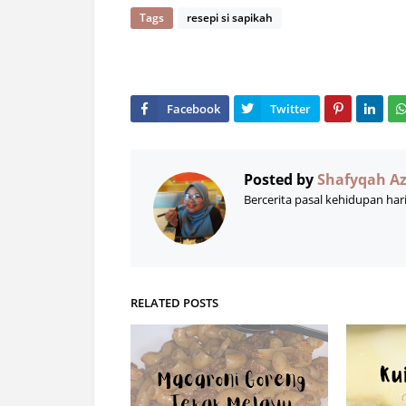
Tags
resepi si sapikah
Posted by
Shafyqah A
Bercerita pasal kehidupan har
RELATED POSTS