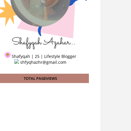
Shafyqah | 25 | Lifestyle Blogger
shfyqhazhr@gmail.com
TOTAL PAGEVIEWS