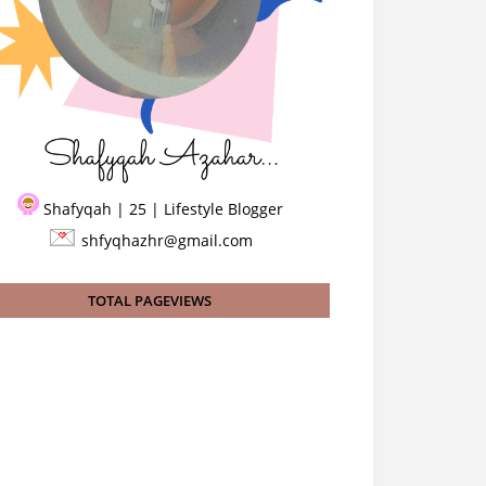
Shafyqah | 25 | Lifestyle Blogger
shfyqhazhr@gmail.com
TOTAL PAGEVIEWS