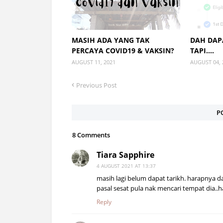
MASIH ADA YANG TAK
DAH DAP
PERCAYA COVID19 & VAKSIN?
TAPI....
AUGUST 11, 2021
AUGUST 04, 
Previous Post
P
8 Comments
Tiara Sapphire
4 AUGUST 2021 AT 13:37
masih lagi belum dapat tarikh. harapnya d
pasal sesat pula nak mencari tempat dia..
Reply