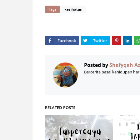
Tags
kesihatan
Posted by
Shafyqah A
Bercerita pasal kehidupan har
RELATED POSTS