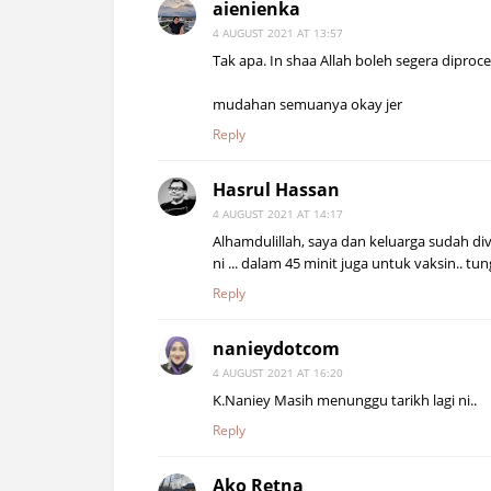
aienienka
4 AUGUST 2021 AT 13:57
Tak apa. In shaa Allah boleh segera diproce
mudahan semuanya okay jer
Reply
Hasrul Hassan
4 AUGUST 2021 AT 14:17
Alhamdulillah, saya dan keluarga sudah div
ni ... dalam 45 minit juga untuk vaksin.. t
Reply
nanieydotcom
4 AUGUST 2021 AT 16:20
K.Naniey Masih menunggu tarikh lagi ni..
Reply
Ako Retna