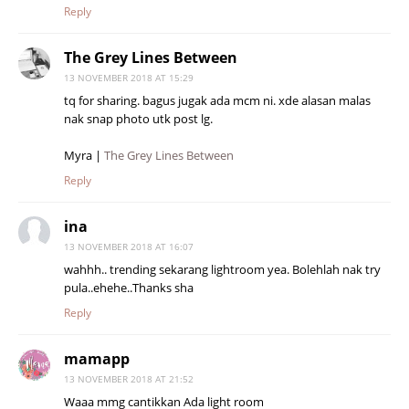
Reply
The Grey Lines Between
13 NOVEMBER 2018 AT 15:29
tq for sharing. bagus jugak ada mcm ni. xde alasan malas
nak snap photo utk post lg.
Myra |
The Grey Lines Between
Reply
ina
13 NOVEMBER 2018 AT 16:07
wahhh.. trending sekarang lightroom yea. Bolehlah nak try
pula..ehehe..Thanks sha
Reply
mamapp
13 NOVEMBER 2018 AT 21:52
Waaa mmg cantikkan Ada light room