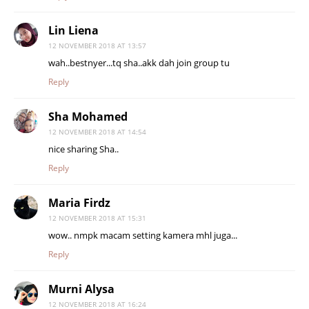
Lin Liena
12 NOVEMBER 2018 AT 13:57
wah..bestnyer...tq sha..akk dah join group tu
Reply
Sha Mohamed
12 NOVEMBER 2018 AT 14:54
nice sharing Sha..
Reply
Maria Firdz
12 NOVEMBER 2018 AT 15:31
wow.. nmpk macam setting kamera mhl juga...
Reply
Murni Alysa
12 NOVEMBER 2018 AT 16:24