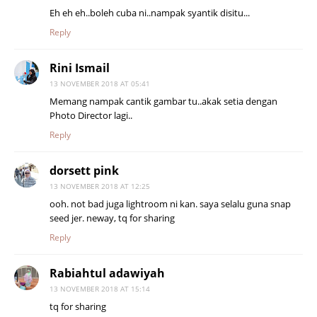
Eh eh eh..boleh cuba ni..nampak syantik disitu...
Reply
Rini Ismail
13 NOVEMBER 2018 AT 05:41
Memang nampak cantik gambar tu..akak setia dengan
Photo Director lagi..
Reply
dorsett pink
13 NOVEMBER 2018 AT 12:25
ooh. not bad juga lightroom ni kan. saya selalu guna snap
seed jer. neway, tq for sharing
Reply
Rabiahtul adawiyah
13 NOVEMBER 2018 AT 15:14
tq for sharing