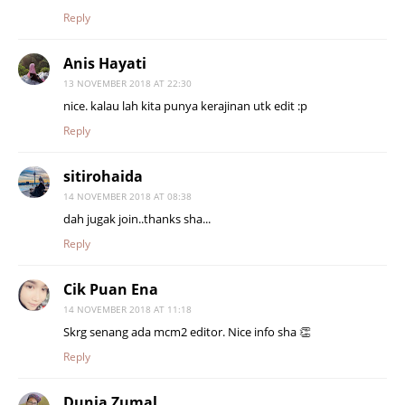
Reply
Anis Hayati
13 NOVEMBER 2018 AT 22:30
nice. kalau lah kita punya kerajinan utk edit :p
Reply
sitirohaida
14 NOVEMBER 2018 AT 08:38
dah jugak join..thanks sha...
Reply
Cik Puan Ena
14 NOVEMBER 2018 AT 11:18
Skrg senang ada mcm2 editor. Nice info sha 👏
Reply
Dunia Zumal