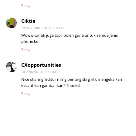
Reply
Ciktie
19 NOVEMBER 2018 AT 23:46
Woww cantik juga tapii boleh guna untuk semua jenis
phone ke
Reply
CXopportunities
10 JANUARY 2019 AT 00:03
Nice sharing! Editor mmg penting skrg ntk mengekalkan
kecantikan gambar kan? Thanks!
Reply