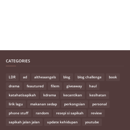
CATEGORIES
LDR
ad
altheaangels
blog
blog challenge
book
drama
feautured
filem
giveaway
haul
katahatisapikah
kdrama
kecantikan
kesihatan
lirik lagu
makanan sedap
perkongsian
personal
phone stuff
random
resepi si sapikah
review
sapikah jalan jalan
update kehidupan
youtube