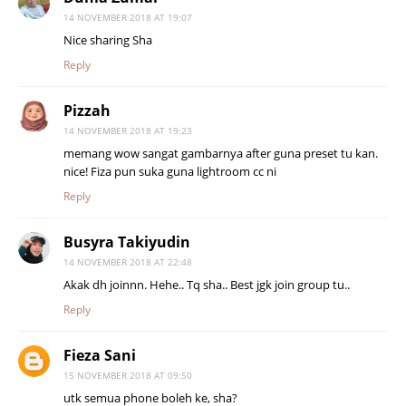
14 NOVEMBER 2018 AT 19:07
Nice sharing Sha
Reply
Pizzah
14 NOVEMBER 2018 AT 19:23
memang wow sangat gambarnya after guna preset tu kan.
nice! Fiza pun suka guna lightroom cc ni
Reply
Busyra Takiyudin
14 NOVEMBER 2018 AT 22:48
Akak dh joinnn. Hehe.. Tq sha.. Best jgk join group tu..
Reply
Fieza Sani
15 NOVEMBER 2018 AT 09:50
utk semua phone boleh ke, sha?