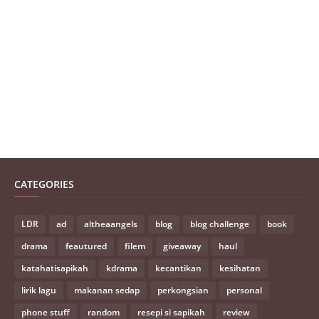
CATEGORIES
LDR
ad
altheaangels
blog
blog challenge
book
drama
feautured
filem
giveaway
haul
katahatisapikah
kdrama
kecantikan
kesihatan
lirik lagu
makanan sedap
perkongsian
personal
phone stuff
random
resepi si sapikah
review