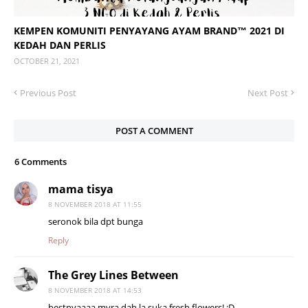
KEMPEN KOMUNITI PENYAYANG AYAM BRAND™ 2021 DI
KEDAH DAN PERLIS
OCTOBER 21, 2021
Previous Post
Next Post
POST A COMMENT
6 Comments
mama tisya
8 NOVEMBER 2018 AT 11:55
seronok bila dpt bunga
Reply
The Grey Lines Between
8 NOVEMBER 2018 AT 14:53
bestnyaaaa myra dah la suka fresh flowers! :D