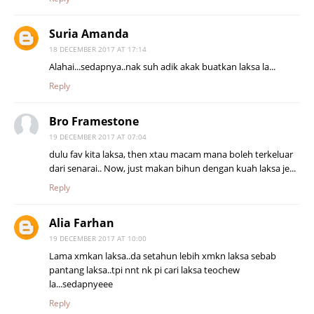
Suria Amanda
18 DECEMBER 2017 AT 17:14
Alahai...sedapnya..nak suh adik akak buatkan laksa la...
Reply
Bro Framestone
19 DECEMBER 2017 AT 07:04
dulu fav kita laksa, then xtau macam mana boleh terkeluar
dari senarai.. Now, just makan bihun dengan kuah laksa je...
Reply
Alia Farhan
19 DECEMBER 2017 AT 10:00
Lama xmkan laksa..da setahun lebih xmkn laksa sebab
pantang laksa..tpi nnt nk pi cari laksa teochew
la...sedapnyeee
Reply