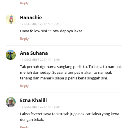
Reply
Hanachie
17 DECEMBER 2017 AT 10:21
Hana follow sini ^^ btw dapnya laksa~
Reply
Ana Suhana
17 DECEMBER 2017 AT 16:09
Tak pernah dgr nama sanglang perlis tu. Tp laksa tu nampak
meriah dan sedap. Suasana tempat makan tu nampak
tenang dan menarik.siapa p perlis kena singgah sini.
Reply
Ezna Khalili
18 DECEMBER 2017 AT 13:39
Laksa feveret saya tapi susah juga nak cari laksa yang kena
dengan tekak.
Reply