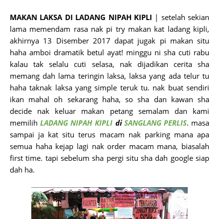
MAKAN LAKSA DI LADANG NIPAH KIPLI
| setelah sekian
lama memendam rasa nak pi try makan kat ladang kipli,
akhirnya 13 Disember 2017 dapat jugak pi makan situ
haha amboi dramatik betul ayat! minggu ni sha cuti rabu
kalau tak selalu cuti selasa, nak dijadikan cerita sha
memang dah lama teringin laksa, laksa yang ada telur tu
haha taknak laksa yang simple teruk tu. nak buat sendiri
ikan mahal oh sekarang haha, so sha dan kawan sha
decide nak keluar makan petang semalam dan kami
memilih
LADANG NIPAH KIPLI
di
SANGLANG PERLIS
. masa
sampai ja kat situ terus macam nak parking mana apa
semua haha kejap lagi nak order macam mana, biasalah
first time. tapi sebelum sha pergi situ sha dah google siap
dah ha.