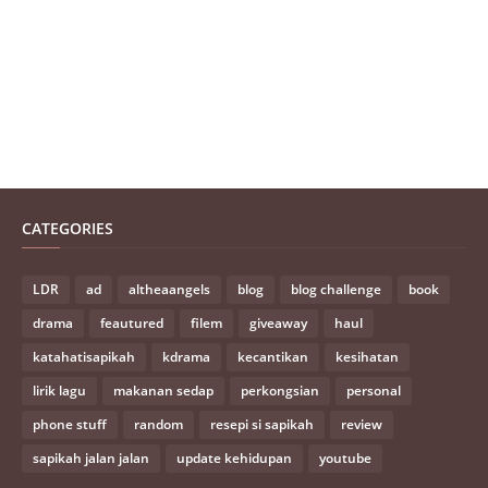
CATEGORIES
LDR
ad
altheaangels
blog
blog challenge
book
drama
feautured
filem
giveaway
haul
katahatisapikah
kdrama
kecantikan
kesihatan
lirik lagu
makanan sedap
perkongsian
personal
phone stuff
random
resepi si sapikah
review
sapikah jalan jalan
update kehidupan
youtube