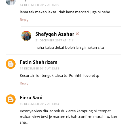
14 DECEMBER 2017 AT 16:09
lama tak makan laksa.. dah lama mencari juga ni hehe
Reply
Shafyqah Azahar
21 DECEMBER 2017 AT 17:11
haha kalau dekat boleh lah gi makan situ
Fatin Shahrizam
14 DECEMBER 2017 AT 23:53
Kecur air liur tengok laksa tu. Fuhhhh feveret :p
Reply
Fieza Sani
16 DECEMBER 2017 AT 13:14
Bestnya view dia..sonok duk area kampung ni..tempat
makan view best je macam ni, hah..confirm murah tu, kan
sha...