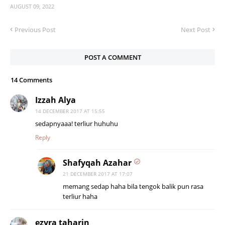
AUGUST 09, 2022
Previous Post
Next Post
POST A COMMENT
14 Comments
Izzah Alya
14 DECEMBER 2017 AT 15:55
sedapnyaaa! terliur huhuhu
Reply
Shafyqah Azahar
21 DECEMBER 2017 AT 17:07
memang sedap haha bila tengok balik pun rasa
terliur haha
ezyra taharin