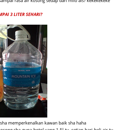
mpai rasa air kosong sedap dari milo ais? kekekekeke
AI 3 LITER SEHARI?
k sha memperkenalkan kawan baik sha haha
ong sha guna botol yang 1.5l tu, setiap hari beli air tu