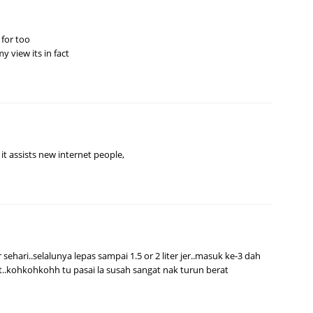
 for too
my view its in fact
 it assists new internet people,
r sehari..selalunya lepas sampai 1.5 or 2 liter jer..masuk ke-3 dah
let..kohkohkohh tu pasai la susah sangat nak turun berat