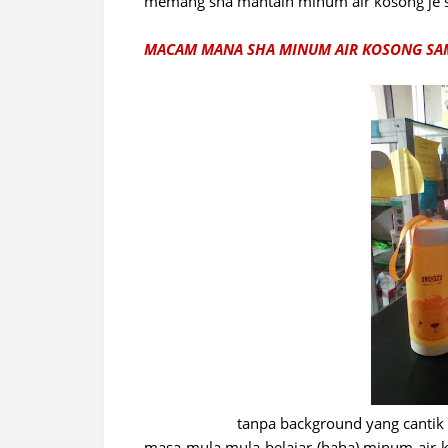
memang sha mantain minum air kosong je sa
MACAM MANA SHA MINUM AIR KOSONG SAMP
tanpa background yang canti
masa mula mula belajar (haha) minum air kos