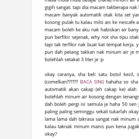
gigih sangat. tapi dia macam takberapa nak 
macam banyak automatik otak kita set yan
kosong pulak tu kalau milo ais ke nescafe 
macam boleh ke aku nak habiskan air banya
pun berfikir sejenak, why not sha tipu ota
tapi tak terfikir nak buat kat tempat kerj
pun dah petang takkan nak minum air je me
bolehlah setakat 3 liter je :p
okay caranya, sha beli satu botol kecil,
(comelkan??????
BACA SINI
)
hahaha so sha 
automatik akan cakap (eh cakap ke) alah 
bolehlah minum air kosong dengan tenangnya
dah boleh pergi isi semula je haha 50 sen
paling paling seminggu sekali tukarlah okay
lama lama dah takrasa sangat nak minum a
kalau taknak minum manis pun kena jugak
okay?