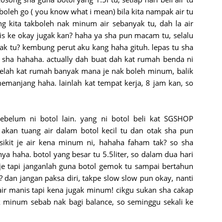
boleh go ( you know what i mean) bila kita nampak air tu
g kita takboleh nak minum air sebanyak tu, dah la air
ais ke okay jugak kan? haha ya sha pun macam tu, selalu
k tu? kembung perut aku kang haha gituh. lepas tu sha
k sha hahaha. actually dah buat dah kat rumah benda ni
a. yelah kat rumah banyak mana je nak boleh minum, balik
manjang haha. lainlah kat tempat kerja, 8 jam kan, so
 sebelum ni botol lain. yang ni botol beli kat SGSHOP
akan tuang air dalam botol kecil tu dan otak sha pun
sikit je air kena minum ni, hahaha faham tak? so sha
 haha. botol yang besar tu 5.5liter, so dalam dua hari
 je tapi janganlah guna botol gemok tu sampai bertahun
? dan jangan paksa diri, takpe slow slow pun okay, nanti
ir manis tapi kena jugak minum! cikgu sukan sha cakap
 minum sebab nak bagi balance, so seminggu sekali ke