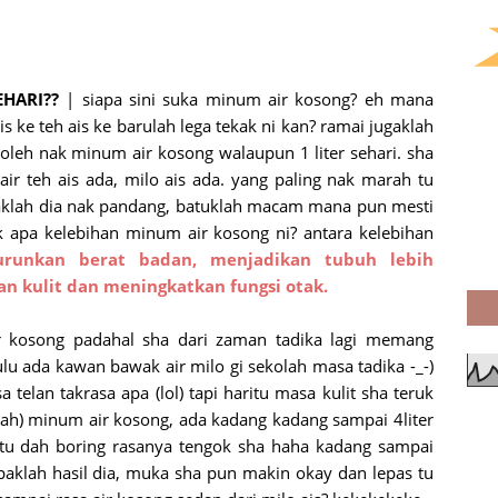
HARI??
| siapa sini suka minum air kosong? eh mana
s ke teh ais ke barulah lega tekak ni kan? ramai jugaklah
oleh nak minum air kosong walaupun 1 liter sehari. sha
ir teh ais ada, milo ais ada. yang paling nak marah tu
taklah dia nak pandang, batuklah macam mana pun mesti
ak apa kelebihan minum air kosong ni? antara kelebihan
runkan berat badan, menjadikan tubuh lebih
n kulit dan meningkatkan fungsi otak.
 kosong padahal sha dari zaman tadika lagi memang
lu ada kawan bawak air milo gi sekolah masa tadika -_-)
 telan takrasa apa (lol) tapi haritu masa kulit sha teruk
ah) minum air kosong, ada kadang kadang sampai 4liter
et tu dah boring rasanya tengok sha haha kadang sampai
mpaklah hasil dia, muka sha pun makin okay dan lepas tu