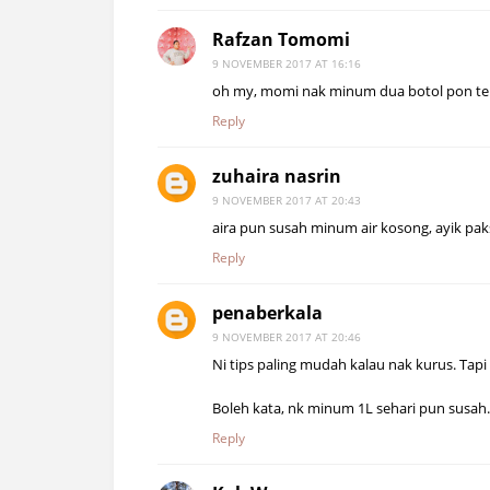
Rafzan Tomomi
9 NOVEMBER 2017 AT 16:16
oh my, momi nak minum dua botol pon ter
Reply
zuhaira nasrin
9 NOVEMBER 2017 AT 20:43
aira pun susah minum air kosong, ayik paks
Reply
penaberkala
9 NOVEMBER 2017 AT 20:46
Ni tips paling mudah kalau nak kurus. Tapi
Boleh kata, nk minum 1L sehari pun susah. 
Reply