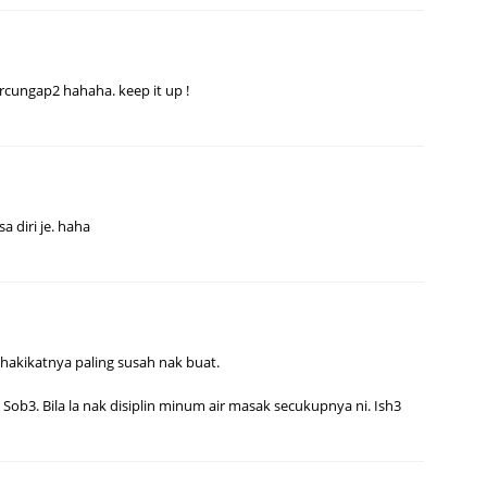
cungap2 hahaha. keep it up !
a diri je. haha
 hakikatnya paling susah nak buat.
Sob3. Bila la nak disiplin minum air masak secukupnya ni. Ish3