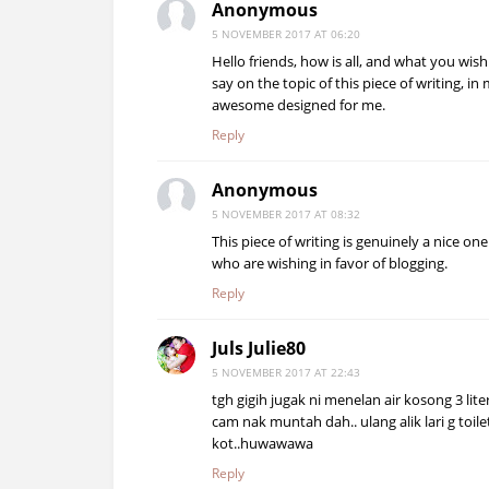
Anonymous
5 NOVEMBER 2017 AT 06:20
Hello friends, how is all, and what you wish
say on the topic of this piece of writing, in 
awesome designed for me.
Reply
Anonymous
5 NOVEMBER 2017 AT 08:32
This piece of writing is genuinely a nice one
who are wishing in favor of blogging.
Reply
Juls Julie80
5 NOVEMBER 2017 AT 22:43
tgh gigih jugak ni menelan air kosong 3 lite
cam nak muntah dah.. ulang alik lari g toi
kot..huwawawa
Reply