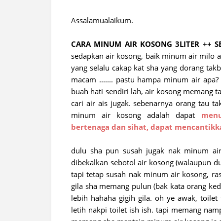
Assalamualaikum.
CARA MINUM AIR KOSONG 3LITER ++ SE
sedapkan air kosong, baik minum air milo ai
yang selalu cakap kat sha yang dorang takb
macam ....... pastu hampa minum air apa? a
buah hati sendiri lah, air kosong memang 
cari air ais jugak. sebenarnya orang tau t
minum air kosong adalah dapat
menu
bertenaga dan sihat, dapat mencantikka
dulu sha pun susah jugak nak minum air
dibekalkan sebotol air kosong (walaupun du
tapi tetap susah nak minum air kosong, rasa
gila sha memang pulun (bak kata orang ked
lebih hahaha gigih gila. oh ye awak, toil
letih nakpi toilet ish ish. tapi memang na