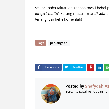
sekian. haha taktaulah kenapa mesti bebel 
direject haritu
) korang macam mana? ada t
tenangnya? hehe komenlah!
Tags
perkongsian
Posted by
Shafyqah A
Bercerita pasal kehidupan har