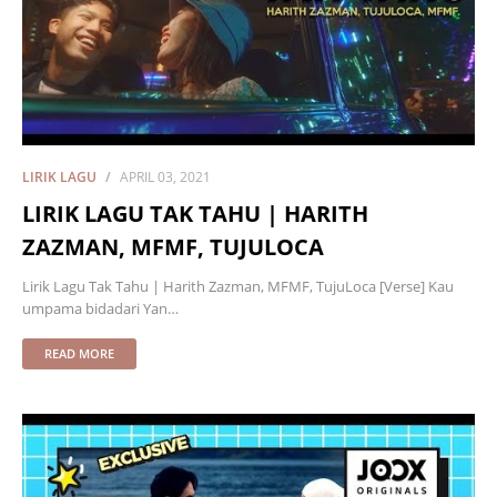
LIRIK LAGU
APRIL 03, 2021
LIRIK LAGU TAK TAHU | HARITH
ZAZMAN, MFMF, TUJULOCA
Lirik Lagu Tak Tahu | Harith Zazman, MFMF, TujuLoca [Verse] Kau
umpama bidadari Yan…
READ MORE