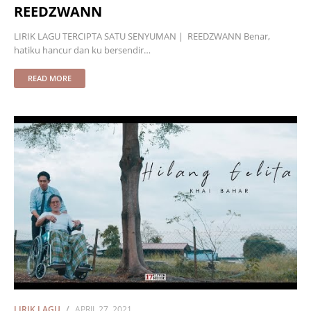
REEDZWANN
LIRIK LAGU TERCIPTA SATU SENYUMAN | REEDZWANN Benar,
hatiku hancur dan ku bersendir…
READ MORE
LIRIK LAGU
APRIL 27, 2021