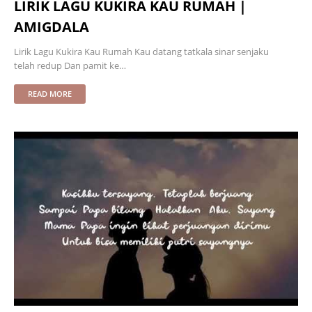
LIRIK LAGU KUKIRA KAU RUMAH |
AMIGDALA
Lirik Lagu Kukira Kau Rumah Kau datang tatkala sinar senjaku
telah redup Dan pamit ke…
READ MORE