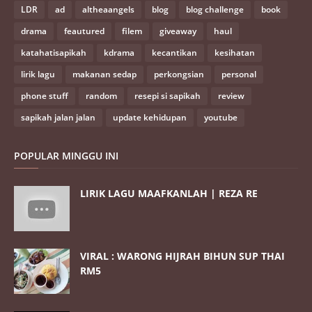
LDR
ad
altheaangels
blog
blog challenge
book
drama
feautured
filem
giveaway
haul
katahatisapikah
kdrama
kecantikan
kesihatan
lirik lagu
makanan sedap
perkongsian
personal
phone stuff
random
resepi si sapikah
review
sapikah jalan jalan
update kehidupan
youtube
POPULAR MINGGU INI
LIRIK LAGU MAAFKANLAH | REZA RE
VIRAL : WARONG HIJRAH BIHUN SUP THAI
RM5