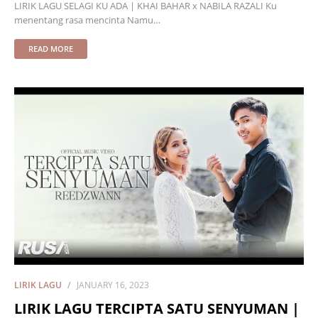
LIRIK LAGU SELAGI KU ADA | KHAI BAHAR x NABILA RAZALI Ku
menentang rasa mencinta Namu…
READ MORE
LIRIK LAGU
JANUARY 16, 2023
LIRIK LAGU TERCIPTA SATU SENYUMAN |