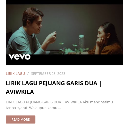
LIRIK LAGU
SEPTEMBER 23, 2023
LIRIK LAGU PEJUANG GARIS DUA |
AVIWKILA
LIRIK LAGU PEJUANG GARIS DUA | AVIWKILA Aku mencintaimu
tanpa syarat Walaupun kamu …
READ MORE