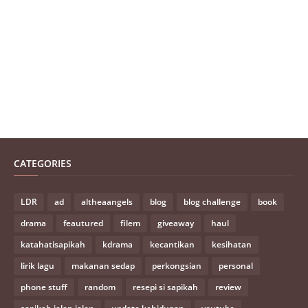
CATEGORIES
LDR
ad
altheaangels
blog
blog challenge
book
drama
feautured
filem
giveaway
haul
katahatisapikah
kdrama
kecantikan
kesihatan
lirik lagu
makanan sedap
perkongsian
personal
phone stuff
random
resepi si sapikah
review