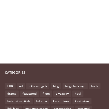
CATEGORIES
LDR
ad
altheaangels
blog
blog challenge
book
drama
feautured
filem
giveaway
haul
katahatisapikah
kdrama
kecantikan
kesihatan
lirik lagu
makanan sedap
perkongsian
personal