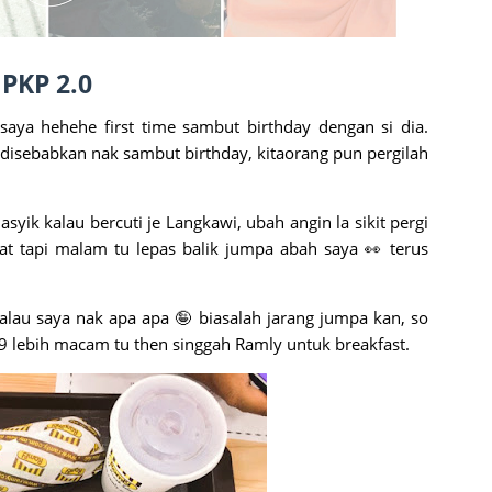
PKP 2.0
saya hehehe first time sambut birthday dengan si dia.
di disebabkan nak sambut birthday, kitaorang pun pergilah
asyik kalau bercuti je Langkawi, ubah angin la sikit pergi
t tapi malam tu lepas balik jumpa abah saya 👀 terus
alau saya nak apa apa 🤪 biasalah jarang jumpa kan, so
9 lebih macam tu then singgah Ramly untuk breakfast.