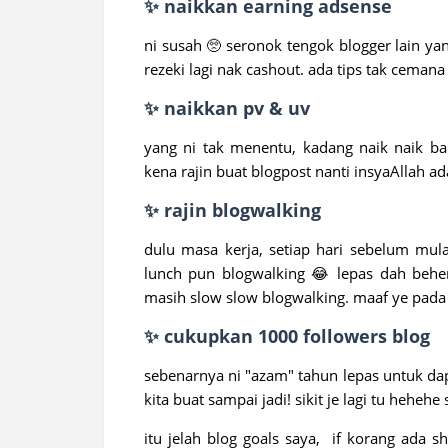
✨ naikkan earning adsense
ni susah 🥺 seronok tengok blogger lain ya
rezeki lagi nak cashout. ada tips tak ceman
✨ naikkan pv & uv
yang ni tak menentu, kadang naik naik ba
kena rajin buat blogpost nanti insyaAllah ad
✨ rajin blogwalking
dulu masa kerja, setiap hari sebelum mul
lunch pun blogwalking 😂 lepas dah behen
masih slow slow blogwalking. maaf ye pada ya
✨ cukupkan 1000 followers blog
sebenarnya ni "azam" tahun lepas untuk dap
kita buat sampai jadi! sikit je lagi tu hehehe
itu jelah blog goals saya, if korang ada s