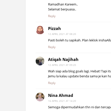
Ramadhan Kareem..
Selamat berpuasa..
Reply
Pizzah
12 APRIL 2021 AT 08:20
Pasti boleh tu sapikah. Plan leklok inshaAlla
Reply
Atiqah Najihah
12 APRIL 2021 AT 09:20
Wah siap ada blog goals lagi. Hebat! Tapi 
Jemu la kalau update benda sama je kan h
Reply
Nina Ahmad
16 APRIL 2021 AT 14:20
Semoga dipermudahkan thn ni dan tercapa