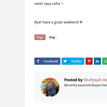
nanti saya usha ✨
Bye! have a great weekend 🌹
Tags
blog
Posted by
Shafyqah A
Bercerita pasal kehidupan har