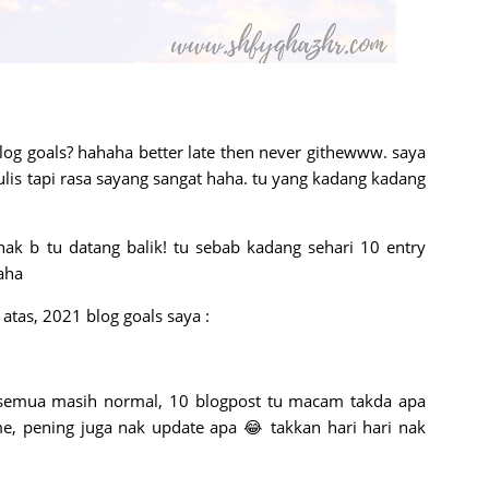
og goals? hahaha better late then never githewww. saya
lis tapi rasa sayang sangat haha. tu yang kadang kadang
nak b tu datang balik! tu sebab kadang sehari 10 entry
haha
atas, 2021 blog goals saya :
a semua masih normal, 10 blogpost tu macam takda apa
me, pening juga nak update apa 😂 takkan hari hari nak