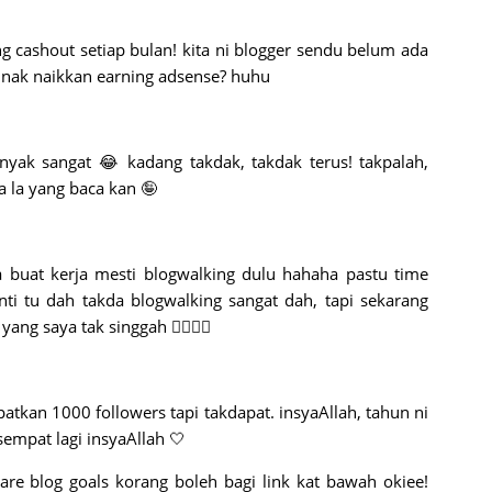
ng cashout setiap bulan! kita ni blogger sendu belum ada
a nak naikkan earning adsense? huhu
nyak sangat 😂 kadang takdak, takdak terus! takpalah,
a la yang baca kan 🤪
a buat kerja mesti blogwalking dulu hahaha pastu time
ti tu dah takda blogwalking sangat dah, tapi sekarang
ng saya tak singgah 👉🏽👈🏽
atkan 1000 followers tapi takdapat. insyaAllah, tahun ni
 sempat lagi insyaAllah 🤍
hare blog goals korang boleh bagi link kat bawah okiee!