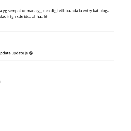
 yg sempat or mana yg idea dtg tetibba, ada la entry kat blog..
as ir tgh xde idea ahha.. 😅
update update je 😂
.