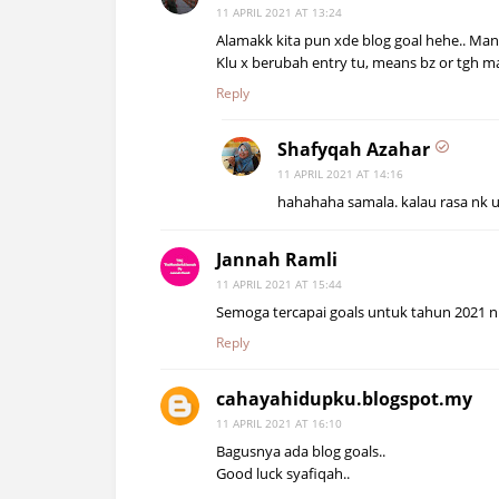
11 APRIL 2021 AT 13:24
Alamakk kita pun xde blog goal hehe.. Mana
Klu x berubah entry tu, means bz or tgh mal
Reply
Shafyqah Azahar
11 APRIL 2021 AT 14:16
hahahaha samala. kalau rasa nk 
Jannah Ramli
11 APRIL 2021 AT 15:44
Semoga tercapai goals untuk tahun 2021 ni
Reply
cahayahidupku.blogspot.my
11 APRIL 2021 AT 16:10
Bagusnya ada blog goals..
Good luck syafiqah..