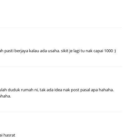
h pasti berjaya kalau ada usaha. sikit je lagi tu nak capai 1000 :)
itulah duduk rumah ni, tak ada idea nak post pasal apa hahaha.
ahaha.
i hasrat