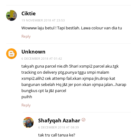
Ciktie
19 NOVEMBER 2018 AT 23:53
Wowww laju betul ! Tapi bestlah. Lawa colour van dia tu
Reply
Unknown
6 DECEMBER 2018 AT 01:42
takyah guna parcel nie.dh 5hari xsmpi2 parcel aku.tgk
tracking on delivery ptg,punya tggu smpi malam
xsmpi2.alih2 cek attemp fail.xkan xjmpa jln,drop kat
bangunan sebelah Hq j&t jer pon xkan xjmpa jalan...harap
bungkus cpt la j&t parcel
puihh
Reply
Shafyqah Azahar
6 DECEMBER 2018 AT 08:39
tak try call tanya ke?