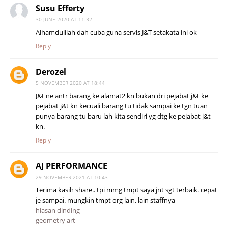
Susu Efferty
30 JUNE 2020 AT 11:32
Alhamdulilah dah cuba guna servis J&T setakata ini ok
Reply
Derozel
5 NOVEMBER 2020 AT 18:44
J&t ne antr barang ke alamat2 kn bukan dri pejabat j&t ke
pejabat j&t kn kecuali barang tu tidak sampai ke tgn tuan
punya barang tu baru lah kita sendiri yg dtg ke pejabat j&t
kn.
Reply
AJ PERFORMANCE
29 NOVEMBER 2021 AT 10:43
Terima kasih share.. tpi mmg tmpt saya jnt sgt terbaik. cepat
je sampai. mungkin tmpt org lain. lain staffnya
hiasan dinding
geometry art