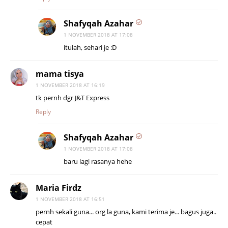
Shafyqah Azahar
1 NOVEMBER 2018 AT 17:08
itulah, sehari je :D
mama tisya
1 NOVEMBER 2018 AT 16:19
tk pernh dgr J&T Express
Reply
Shafyqah Azahar
1 NOVEMBER 2018 AT 17:08
baru lagi rasanya hehe
Maria Firdz
1 NOVEMBER 2018 AT 16:51
pernh sekali guna... org la guna, kami terima je... bagus juga..
cepat