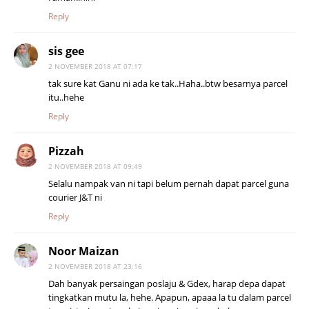
Reply
sis gee
2 NOVEMBER 2018 AT 07:17
tak sure kat Ganu ni ada ke tak..Haha..btw besarnya parcel
itu..hehe
Reply
Pizzah
2 NOVEMBER 2018 AT 09:49
Selalu nampak van ni tapi belum pernah dapat parcel guna
courier J&T ni
Reply
Noor Maizan
2 NOVEMBER 2018 AT 23:16
Dah banyak persaingan poslaju & Gdex, harap depa dapat
tingkatkan mutu la, hehe. Apapun, apaaa la tu dalam parcel