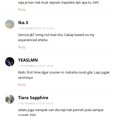
saja je kan nak buat seprais..hapdate dpt apa tu..hihi
Reply
Ika.S
1 NOVEMBER 2018 AT 22:44
Service J&T mmg not bad sha. Cakap based on my
experienced ehehe.
Reply
YEASLMN
1 NOVEMBER 2018 AT 23:46
Wah, first time dgar courier ni. Hahaha noob gila. Laju jugak
servisnya
Reply
Tiara Sapphire
2 NOVEMBER 2018 AT 00:10
selalu juga nampak van dia tapi tak pernah pula sampai
rumah..hihi