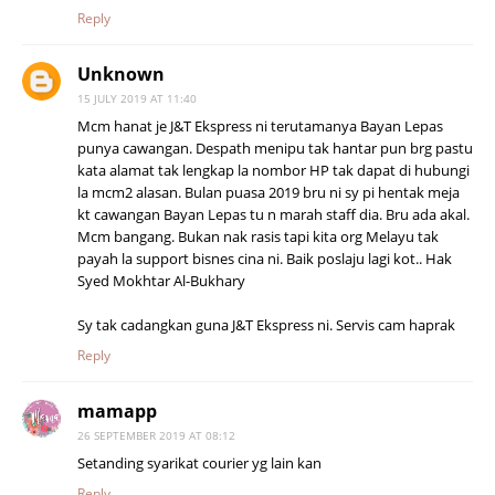
Reply
Unknown
15 JULY 2019 AT 11:40
Mcm hanat je J&T Ekspress ni terutamanya Bayan Lepas
punya cawangan. Despath menipu tak hantar pun brg pastu
kata alamat tak lengkap la nombor HP tak dapat di hubungi
la mcm2 alasan. Bulan puasa 2019 bru ni sy pi hentak meja
kt cawangan Bayan Lepas tu n marah staff dia. Bru ada akal.
Mcm bangang. Bukan nak rasis tapi kita org Melayu tak
payah la support bisnes cina ni. Baik poslaju lagi kot.. Hak
Syed Mokhtar Al-Bukhary
Sy tak cadangkan guna J&T Ekspress ni. Servis cam haprak
Reply
mamapp
26 SEPTEMBER 2019 AT 08:12
Setanding syarikat courier yg lain kan
Reply