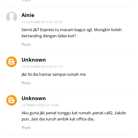
Ainie
13 OCTOBER 2019 AT 23:23
Servis J&T Express tu macam bagus sgt. Mungkin boleh
bertanding dengan Gdex kot?
Reply
Unknown
18 OCTOBER 2019 AT 21:13
J&t Ni dia hantar sampai rumah me
Reply
Unknown
13 MARCH 2020 AT 10:45
Aku guna j&t penat tunggu kat rumah..penat call2...takde
pun...last dia suruh ambik kat office dia..
Reply