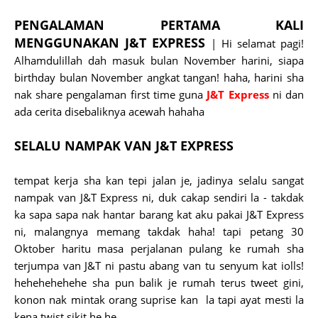
PENGALAMAN PERTAMA KALI
MENGGUNAKAN J&T EXPRESS
| Hi selamat pagi!
Alhamdulillah dah masuk bulan November harini, siapa
birthday bulan November angkat tangan! haha, harini sha
nak share pengalaman first time guna
J&T Express
ni dan
ada cerita disebaliknya acewah hahaha
SELALU NAMPAK VAN J&T EXPRESS
tempat kerja sha kan tepi jalan je, jadinya selalu sangat
nampak van J&T Express ni, duk cakap sendiri la - takdak
ka sapa sapa nak hantar barang kat aku pakai J&T Express
ni, malangnya memang takdak haha! tapi petang 30
Oktober haritu masa perjalanan pulang ke rumah sha
terjumpa van J&T ni pastu abang van tu senyum kat iolls!
hehehehehehe sha pun balik je rumah terus tweet gini,
konon nak mintak orang suprise kan la tapi ayat mesti la
kena twist sikit he he