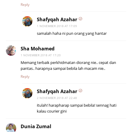
Reply
Shafyqah Azahar
1 NOVEMBER 2018 AT 17:09
samalah haha ni pun orang yang hantar
Sha Mohamed
1 NOVEMBER 2018 AT 17:20
Memang terbaik perkhidmatan diorang nie.. cepat dan
pantas.. harapnya sampai bebila lah macam nie..
Reply
Shafyqah Azahar
2 NOVEMBER 2018 AT 22:48
itulah! harapharap sampai bebila! sennag hati
kalau courier gini
Dunia Zumal