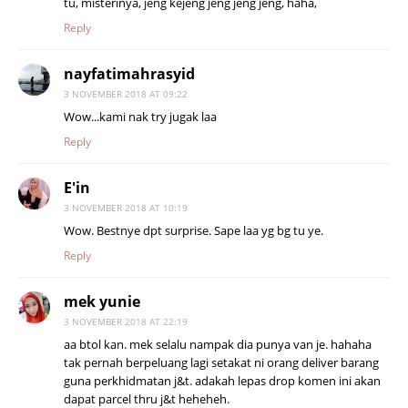
tu, misterinya, jeng kejeng jeng jeng jeng, haha,
Reply
nayfatimahrasyid
3 NOVEMBER 2018 AT 09:22
Wow...kami nak try jugak laa
Reply
E'in
3 NOVEMBER 2018 AT 10:19
Wow. Bestnye dpt surprise. Sape laa yg bg tu ye.
Reply
mek yunie
3 NOVEMBER 2018 AT 22:19
aa btol kan. mek selalu nampak dia punya van je. hahaha
tak pernah berpeluang lagi setakat ni orang deliver barang
guna perkhidmatan j&t. adakah lepas drop komen ini akan
dapat parcel thru j&t heheheh.