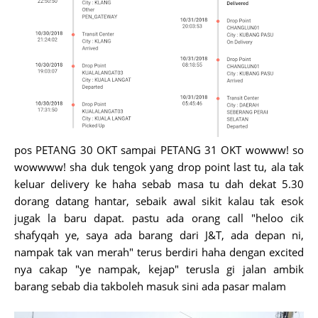
pos PETANG 30 OKT sampai PETANG 31 OKT wowww! so
wowwww! sha duk tengok yang drop point last tu, ala tak
keluar delivery ke haha sebab masa tu dah dekat 5.30
dorang datang hantar, sebaik awal sikit kalau tak esok
jugak la baru dapat. pastu ada orang call "heloo cik
shafyqah ye, saya ada barang dari J&T, ada depan ni,
nampak tak van merah" terus berdiri haha dengan excited
nya cakap "ye nampak, kejap" terusla gi jalan ambik
barang sebab dia takboleh masuk sini ada pasar malam