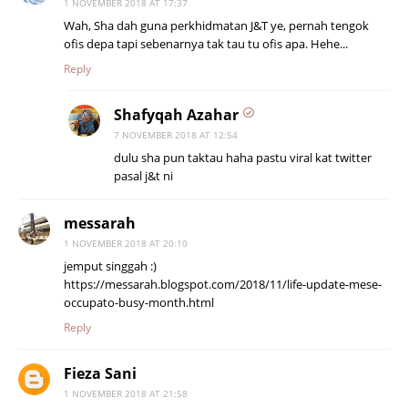
1 NOVEMBER 2018 AT 17:37
Wah, Sha dah guna perkhidmatan J&T ye, pernah tengok
ofis depa tapi sebenarnya tak tau tu ofis apa. Hehe...
Reply
Shafyqah Azahar
7 NOVEMBER 2018 AT 12:54
dulu sha pun taktau haha pastu viral kat twitter
pasal j&t ni
messarah
1 NOVEMBER 2018 AT 20:10
jemput singgah :)
https://messarah.blogspot.com/2018/11/life-update-mese-
occupato-busy-month.html
Reply
Fieza Sani
1 NOVEMBER 2018 AT 21:58