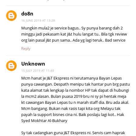
do8n
16 JUNE 2019 AT 13:28
Mungkin mula2 je service bagus.. Sy punya barang dah 2
minggu jadi pekasam kat j&t hulu langat tu.. Bila tgk review
org lain pasal j&t pun sama.. Ada yg lagi teruk.. Bad service
Reply
Unknown
15 JULY 2019 AT 11:40
Mcm hanat je J&T Ekspress ni terutamanya Bayan Lepas
punya cawangan. Despath menipu tak hantar pun brg pastu
kata alamat tak lengkap la nombor HP tak dapat di hubungi
la mcm2 alasan. Bulan puasa 2019 bru ni sy pi hentak meja
kt cawangan Bayan Lepas tu n marah staff dia. Bru ada akal.
Mcm bangang. Bukan nak rasis tapi kita org Melayu tak
payah la support bisnes cina ni. Baik poslaju lagi kot.. Hak
Syed Mokhtar Al-Bukhary
Sy tak cadangkan guna J&T Ekspress ni. Servis cam haprak