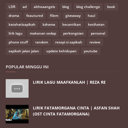
LDR
ad
altheaangels
blog
blog challenge
book
drama
feautured
filem
giveaway
haul
katahatisapikah
kdrama
kecantikan
kesihatan
lirik lagu
makanan sedap
perkongsian
personal
phone stuff
random
resepi si sapikah
review
sapikah jalan jalan
update kehidupan
youtube
POPULAR MINGGU INI
LIRIK LAGU MAAFKANLAH | REZA RE
LIRIK FATAMORGANA CINTA | ASFAN SHAH
(OST CINTA FATAMORGANA)