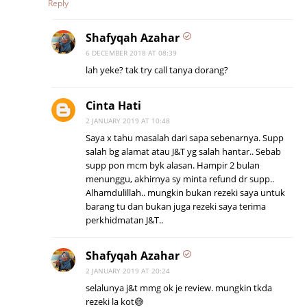
Reply
Shafyqah Azahar
6 DECEMBER 2018 AT 08:39
lah yeke? tak try call tanya dorang?
Cinta Hati
2 JANUARY 2019 AT 10:48
Saya x tahu masalah dari sapa sebenarnya. Supp
salah bg alamat atau J&T yg salah hantar.. Sebab
supp pon mcm byk alasan. Hampir 2 bulan
menunggu, akhirnya sy minta refund dr supp..
Alhamdulillah.. mungkin bukan rezeki saya untuk
barang tu dan bukan juga rezeki saya terima
perkhidmatan J&T..
Shafyqah Azahar
2 JANUARY 2019 AT 20:24
selalunya j&t mmg ok je review. mungkin tkda
rezeki la kot😅