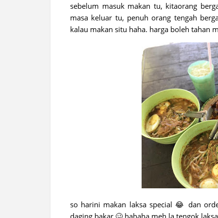
sebelum masuk makan tu, kitaorang berga
masa keluar tu, penuh orang tengah berga
kalau makan situ haha. harga boleh tahan m
so harini makan laksa special 😂 dan or
daging bakar 🥴 hahaha meh la tengok laks