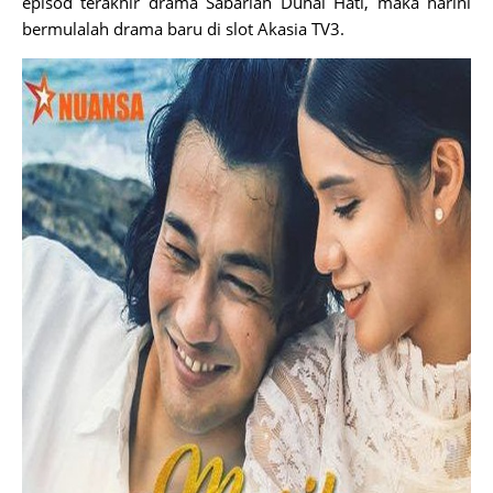
episod terakhir drama Sabarlah Duhai Hati, maka harini
bermulalah drama baru di slot Akasia TV3.