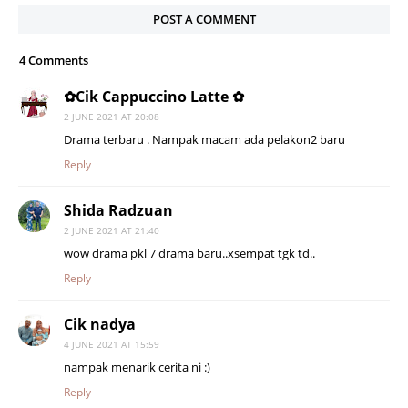
POST A COMMENT
4 Comments
✿Cik Cappuccino Latte ✿
2 JUNE 2021 AT 20:08
Drama terbaru . Nampak macam ada pelakon2 baru
Reply
Shida Radzuan
2 JUNE 2021 AT 21:40
wow drama pkl 7 drama baru..xsempat tgk td..
Reply
Cik nadya
4 JUNE 2021 AT 15:59
nampak menarik cerita ni :)
Reply