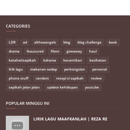
CATEGORIES
LDR
ad
altheaangels
blog
blog challenge
book
drama
feautured
filem
giveaway
haul
katahatisapikah
kdrama
kecantikan
kesihatan
lirik lagu
makanan sedap
perkongsian
personal
phone stuff
random
resepi si sapikah
review
sapikah jalan jalan
update kehidupan
youtube
POPULAR MINGGU INI
LIRIK LAGU MAAFKANLAH | REZA RE