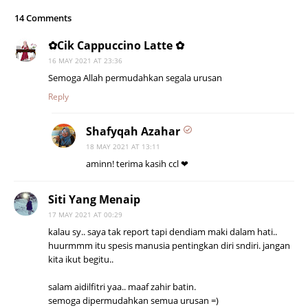
14 Comments
✿Cik Cappuccino Latte ✿
16 MAY 2021 AT 23:36
Semoga Allah permudahkan segala urusan
Reply
Shafyqah Azahar
18 MAY 2021 AT 13:11
aminn! terima kasih ccl ❤
Siti Yang Menaip
17 MAY 2021 AT 00:29
kalau sy.. saya tak report tapi dendiam maki dalam hati..
huurmmm itu spesis manusia pentingkan diri sndiri. jangan
kita ikut begitu..
salam aidilfitri yaa.. maaf zahir batin.
semoga dipermudahkan semua urusan =)