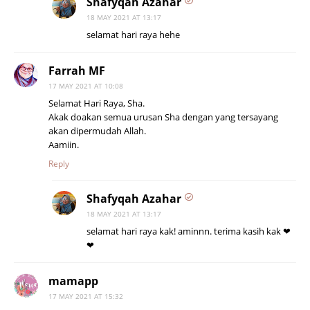
Shafyqah Azahar
18 MAY 2021 AT 13:17
selamat hari raya hehe
Farrah MF
17 MAY 2021 AT 10:08
Selamat Hari Raya, Sha.
Akak doakan semua urusan Sha dengan yang tersayang
akan dipermudah Allah.
Aamiin.
Reply
Shafyqah Azahar
18 MAY 2021 AT 13:17
selamat hari raya kak! aminnn. terima kasih kak ❤
❤
mamapp
17 MAY 2021 AT 15:32