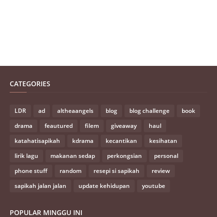
CATEGORIES
LDR
ad
altheaangels
blog
blog challenge
book
drama
feautured
filem
giveaway
haul
katahatisapikah
kdrama
kecantikan
kesihatan
lirik lagu
makanan sedap
perkongsian
personal
phone stuff
random
resepi si sapikah
review
sapikah jalan jalan
update kehidupan
youtube
POPULAR MINGGU INI