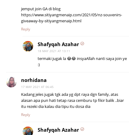
jemput join GA di blog
https://www.sitiyangmenaip.com/2021/05/nz-souvenirs-
giveaway-by-sitiyangmenaip.html
Reply
Shafyqah Azahar
18 MAY 2021 AT 13:11
termaki jugak la 😂😂 insyaAllah nanti saya join ye
:)
norhidana
17 MAY 2021 AT 06:45
Kadang jeles jugak tgk ada yg dpt raya dgn family, atas
alasan apa pun hati tetap rasa cemburu tp fikir balik ..biar
itu rezeki dia kalau dia tipu itu dosa dia
Reply
Shafyqah Azahar