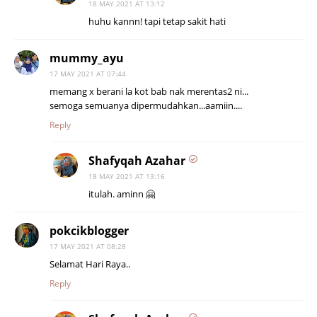
18 MAY 2021 AT 13:12
huhu kannn! tapi tetap sakit hati
mummy_ayu
17 MAY 2021 AT 07:44
memang x berani la kot bab nak merentas2 ni...
semoga semuanya dipermudahkan...aamiin....
Reply
Shafyqah Azahar
18 MAY 2021 AT 13:16
itulah. aminn 🤗
pokcikblogger
17 MAY 2021 AT 08:28
Selamat Hari Raya..
Reply