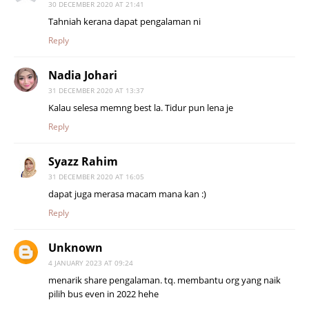
30 DECEMBER 2020 AT 21:41
Tahniah kerana dapat pengalaman ni
Reply
Nadia Johari
31 DECEMBER 2020 AT 13:37
Kalau selesa memng best la. Tidur pun lena je
Reply
Syazz Rahim
31 DECEMBER 2020 AT 16:05
dapat juga merasa macam mana kan :)
Reply
Unknown
4 JANUARY 2023 AT 09:24
menarik share pengalaman. tq. membantu org yang naik
pilih bus even in 2022 hehe