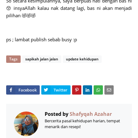
So secara kesimpulannya, saya berpuas hati dengan bas ni
😚 insyaAllah kalau nak datang lagi, bas ni akan menjadi
pilihan 🤣🤣🤣
ps ; lambat publish sebab busy :p
Tags
sapikah jalan jalan
update kehidupan
Posted by
Shafyqah Azahar
Bercerita pasal kehidupan harian, tempat
menarik dan resepi!