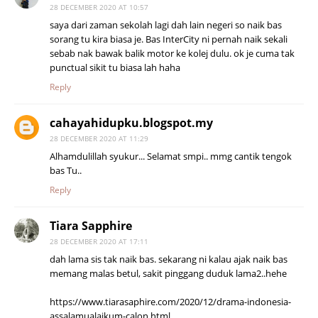
28 DECEMBER 2020 AT 10:57
saya dari zaman sekolah lagi dah lain negeri so naik bas
sorang tu kira biasa je. Bas InterCity ni pernah naik sekali
sebab nak bawak balik motor ke kolej dulu. ok je cuma tak
punctual sikit tu biasa lah haha
Reply
cahayahidupku.blogspot.my
28 DECEMBER 2020 AT 11:29
Alhamdulillah syukur... Selamat smpi.. mmg cantik tengok
bas Tu..
Reply
Tiara Sapphire
28 DECEMBER 2020 AT 17:11
dah lama sis tak naik bas. sekarang ni kalau ajak naik bas
memang malas betul, sakit pinggang duduk lama2..hehe
https://www.tiarasaphire.com/2020/12/drama-indonesia-
assalamualaikum-calon.html