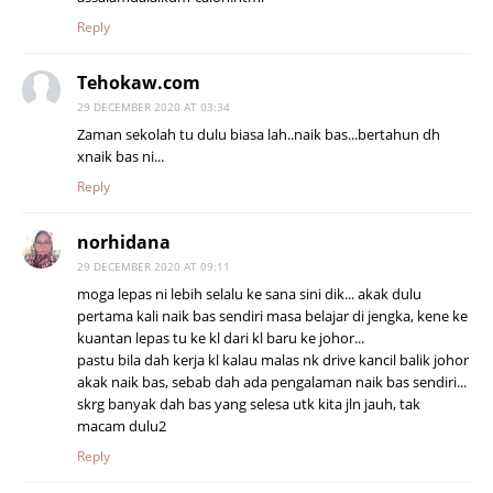
Reply
Tehokaw.com
29 DECEMBER 2020 AT 03:34
Zaman sekolah tu dulu biasa lah..naik bas...bertahun dh
xnaik bas ni...
Reply
norhidana
29 DECEMBER 2020 AT 09:11
moga lepas ni lebih selalu ke sana sini dik... akak dulu
pertama kali naik bas sendiri masa belajar di jengka, kene ke
kuantan lepas tu ke kl dari kl baru ke johor...
pastu bila dah kerja kl kalau malas nk drive kancil balik johor
akak naik bas, sebab dah ada pengalaman naik bas sendiri...
skrg banyak dah bas yang selesa utk kita jln jauh, tak
macam dulu2
Reply