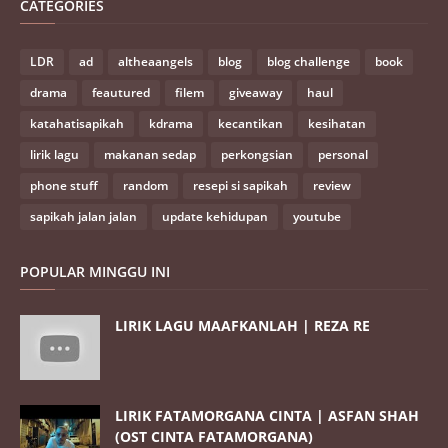
CATEGORIES
LDR
ad
altheaangels
blog
blog challenge
book
drama
feautured
filem
giveaway
haul
katahatisapikah
kdrama
kecantikan
kesihatan
lirik lagu
makanan sedap
perkongsian
personal
phone stuff
random
resepi si sapikah
review
sapikah jalan jalan
update kehidupan
youtube
POPULAR MINGGU INI
LIRIK LAGU MAAFKANLAH | REZA RE
LIRIK FATAMORGANA CINTA | ASFAN SHAH
(OST CINTA FATAMORGANA)