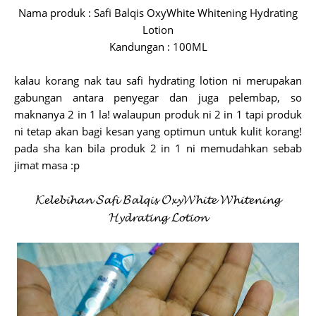
Nama produk : Safi Balqis OxyWhite Whitening Hydrating
Lotion
Kandungan : 100ML
kalau korang nak tau safi hydrating lotion ni merupakan
gabungan antara penyegar dan juga pelembap, so
maknanya 2 in 1 la! walaupun produk ni 2 in 1 tapi produk
ni tetap akan bagi kesan yang optimun untuk kulit korang!
pada sha kan bila produk 2 in 1 ni memudahkan sebab
jimat masa :p
𝓚𝓮𝓵𝓮𝓫𝓲𝓱𝓪𝓷 𝓢𝓪𝓯𝓲 𝓑𝓪𝓵𝓺𝓲𝓼 𝓞𝔁𝔂𝓦𝓱𝓲𝓽𝓮 𝓦𝓱𝓲𝓽𝓮𝓷𝓲𝓷𝓰
𝓗𝔂𝓭𝓻𝓪𝓽𝓲𝓷𝓰 𝓛𝓸𝓽𝓲𝓸𝓷