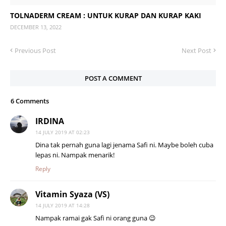
TOLNADERM CREAM : UNTUK KURAP DAN KURAP KAKI
DECEMBER 13, 2022
Previous Post
Next Post
POST A COMMENT
6 Comments
IRDINA
14 JULY 2019 AT 02:23
Dina tak pernah guna lagi jenama Safi ni. Maybe boleh cuba
lepas ni. Nampak menarik!
Reply
Vitamin Syaza (VS)
14 JULY 2019 AT 14:28
Nampak ramai gak Safi ni orang guna 😉