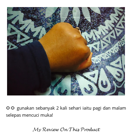
🌻🌻 gunakan sebanyak 2 kali sehari iaitu pagi dan malam
selepas mencuci muka!
𝓜𝔂 𝓡𝓮𝓿𝓲𝓮𝔀 𝓞𝓷 𝓣𝓱𝓲𝓼 𝓟𝓻𝓸𝓭𝓾𝓬𝓽