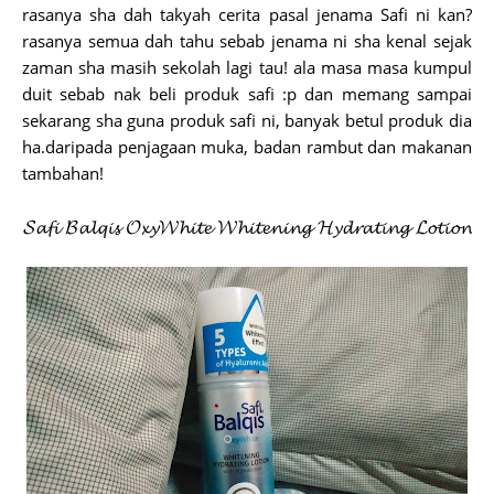
rasanya sha dah takyah cerita pasal jenama Safi ni kan?
rasanya semua dah tahu sebab jenama ni sha kenal sejak
zaman sha masih sekolah lagi tau! ala masa masa kumpul
duit sebab nak beli produk safi :p dan memang sampai
sekarang sha guna produk safi ni, banyak betul produk dia
ha.daripada penjagaan muka, badan rambut dan makanan
tambahan!
𝓢𝓪𝓯𝓲 𝓑𝓪𝓵𝓺𝓲𝓼 𝓞𝔁𝔂𝓦𝓱𝓲𝓽𝓮 𝓦𝓱𝓲𝓽𝓮𝓷𝓲𝓷𝓰 𝓗𝔂𝓭𝓻𝓪𝓽𝓲𝓷𝓰 𝓛𝓸𝓽𝓲𝓸𝓷