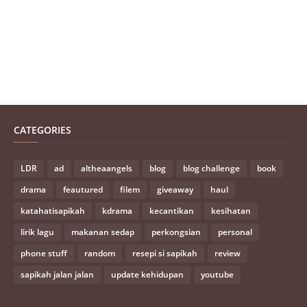
CATEGORIES
LDR
ad
altheaangels
blog
blog challenge
book
drama
feautured
filem
giveaway
haul
katahatisapikah
kdrama
kecantikan
kesihatan
lirik lagu
makanan sedap
perkongsian
personal
phone stuff
random
resepi si sapikah
review
sapikah jalan jalan
update kehidupan
youtube