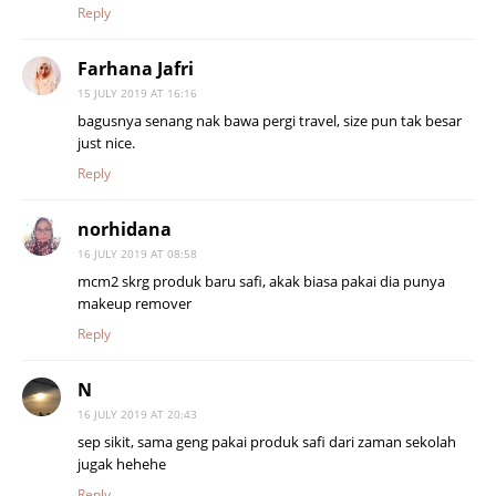
Reply
Farhana Jafri
15 JULY 2019 AT 16:16
bagusnya senang nak bawa pergi travel, size pun tak besar
just nice.
Reply
norhidana
16 JULY 2019 AT 08:58
mcm2 skrg produk baru safi, akak biasa pakai dia punya
makeup remover
Reply
N
16 JULY 2019 AT 20:43
sep sikit, sama geng pakai produk safi dari zaman sekolah
jugak hehehe
Reply