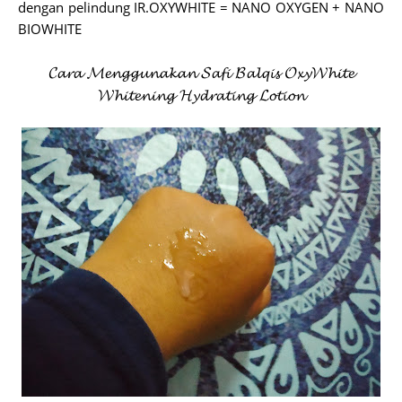
dengan pelindung IR.OXYWHITE = NANO OXYGEN + NANO
BIOWHITE
𝓒𝓪𝓻𝓪 𝓜𝓮𝓷𝓰𝓰𝓾𝓷𝓪𝓴𝓪𝓷 𝓢𝓪𝓯𝓲 𝓑𝓪𝓵𝓺𝓲𝓼 𝓞𝔁𝔂𝓦𝓱𝓲𝓽𝓮
𝓦𝓱𝓲𝓽𝓮𝓷𝓲𝓷𝓰 𝓗𝔂𝓭𝓻𝓪𝓽𝓲𝓷𝓰 𝓛𝓸𝓽𝓲𝓸𝓷