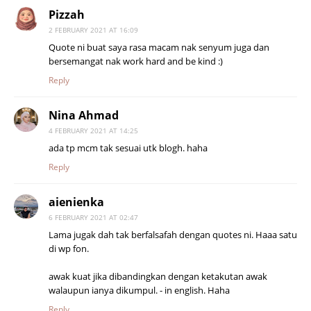
Pizzah
2 FEBRUARY 2021 AT 16:09
Quote ni buat saya rasa macam nak senyum juga dan
bersemangat nak work hard and be kind :)
Reply
Nina Ahmad
4 FEBRUARY 2021 AT 14:25
ada tp mcm tak sesuai utk blogh. haha
Reply
aienienka
6 FEBRUARY 2021 AT 02:47
Lama jugak dah tak berfalsafah dengan quotes ni. Haaa satu
di wp fon.
awak kuat jika dibandingkan dengan ketakutan awak
walaupun ianya dikumpul. - in english. Haha
Reply