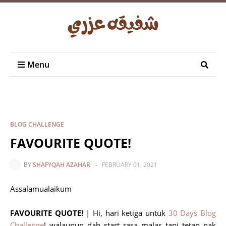
Menu
BLOG CHALLENGE
FAVOURITE QUOTE!
BY
SHAFYQAH AZAHAR
-
FEBRUARY 01, 2021
Assalamualaikum
FAVOURITE QUOTE!
| Hi, hari ketiga untuk
30 Days Blog
Challenge
! walaupun dah start rasa malas tapi tetap nak