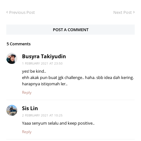
Previous Post
Next Post
POST A COMMENT
5 Comments
Busyra Takiyudin
1 FEBRUARY 2021 AT 23:50
yes! be kind..
ehh akak pun buat jgk challenge.. haha. sbb idea dah kering.
harapnya istiqomah ler..
Reply
Sis Lin
2 FEBRUARY 2021 AT 10:25
Yaaa senyum selalu and keep positive..
Reply