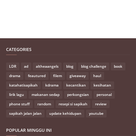
CATEGORIES
LDR
ad
altheaangels
blog
blog challenge
book
drama
feautured
filem
giveaway
haul
katahatisapikah
kdrama
kecantikan
kesihatan
lirik lagu
makanan sedap
perkongsian
personal
phone stuff
random
resepi si sapikah
review
sapikah jalan jalan
update kehidupan
youtube
POPULAR MINGGU INI