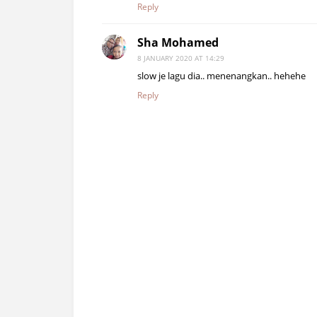
Reply
Sha Mohamed
8 JANUARY 2020 AT 14:29
slow je lagu dia.. menenangkan.. hehehe
Reply