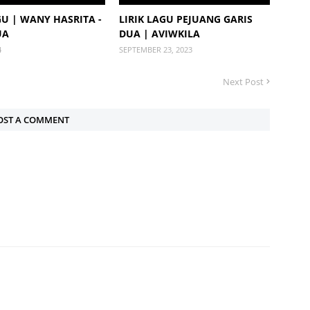
GU | WANY HASRITA -
LIRIK LAGU PEJUANG GARIS
UA
DUA | AVIWKILA
4
SEPTEMBER 23, 2023
Next Post
OST A COMMENT