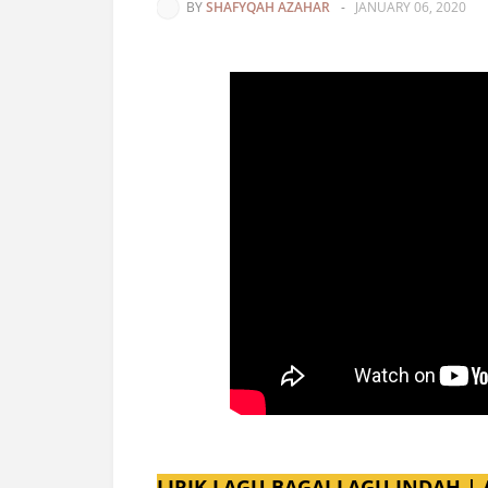
BY
SHAFYQAH AZAHAR
-
JANUARY 06, 2020
LIRIK LAGU BAGAI LAGU INDAH | 