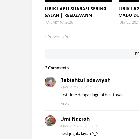
LIRIK LAGU SUARASI SERING
LIRIK LA
SALAH | REEDZWANN
MADU D
JANUARY 07, 2026
JULY 05, 202
Previous Post
P
3 Comments
Rabiahtul adawiyah
6 JANUARY 2020 AT 15:25
first time dengar lagu ni besttnyaa
Reply
Umi Nazrah
8 JANUARY 2020 AT 12:38
best jugak, layan ^_^