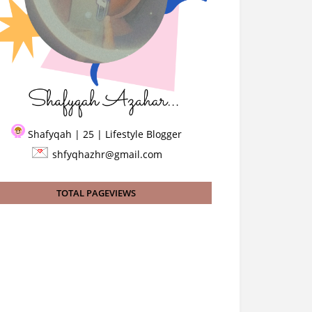
Shafyqah | 25 | Lifestyle Blogger
shfyqhazhr@gmail.com
TOTAL PAGEVIEWS