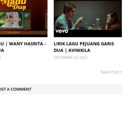
GU | WANY HASRITA -
LIRIK LAGU PEJUANG GARIS
UA
DUA | AVIWKILA
4
SEPTEMBER 23, 2023
Next Post
OST A COMMENT