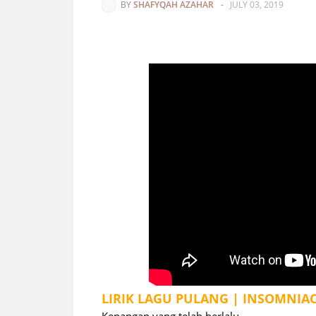
BY
SHAFYQAH AZAHAR
-
JULY 03, 2019
LIRIK LAGU PULANG | INSOMNIA