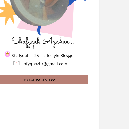
Shafyqah | 25 | Lifestyle Blogger
shfyqhazhr@gmail.com
TOTAL PAGEVIEWS