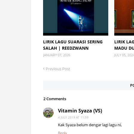
LIRIK LAGU SUARASI SERING
LIRIK LA
SALAH | REEDZWANN
MADU D
JANUARY 07, 2026
JULY 05, 202
Previous Post
P
2 Comments
Vitamin Syaza (VS)
4 JULY 2019 AT 11:59
Kak Syaza belum dengar lagi lagu ni,
Reply