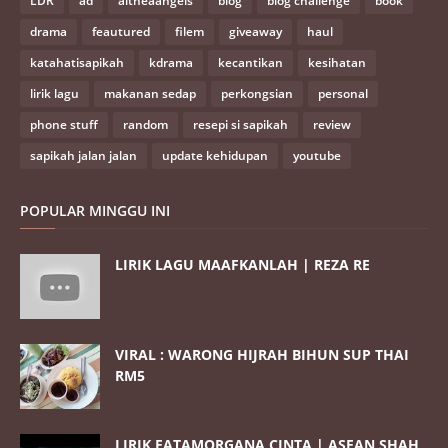
LDR
ad
altheaangels
blog
blog challenge
book
drama
feautured
filem
giveaway
haul
katahatisapikah
kdrama
kecantikan
kesihatan
lirik lagu
makanan sedap
perkongsian
personal
phone stuff
random
resepi si sapikah
review
sapikah jalan jalan
update kehidupan
youtube
POPULAR MINGGU INI
LIRIK LAGU MAAFKANLAH | REZA RE
VIRAL : WARONG HIJRAH BIHUN SUP THAI
RM5
LIRIK FATAMORGANA CINTA | ASFAN SHAH