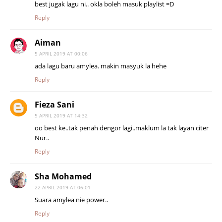
best jugak lagu ni.. okla boleh masuk playlist =D
Reply
Aiman
5 APRIL 2019 AT 00:06
ada lagu baru amylea. makin masyuk la hehe
Reply
Fieza Sani
5 APRIL 2019 AT 14:32
oo best ke..tak penah dengor lagi..maklum la tak layan citer
Nur..
Reply
Sha Mohamed
22 APRIL 2019 AT 06:01
Suara amylea nie power..
Reply