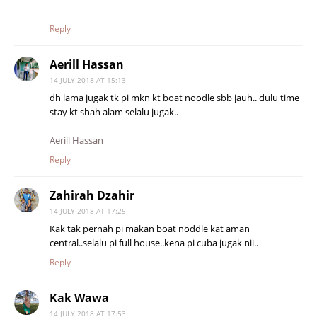
Reply
Aerill Hassan
14 JULY 2018 AT 15:13
dh lama jugak tk pi mkn kt boat noodle sbb jauh.. dulu time
stay kt shah alam selalu jugak..
Aerill Hassan
Reply
Zahirah Dzahir
14 JULY 2018 AT 17:25
Kak tak pernah pi makan boat noddle kat aman
central..selalu pi full house..kena pi cuba jugak nii..
Reply
Kak Wawa
14 JULY 2018 AT 17:53