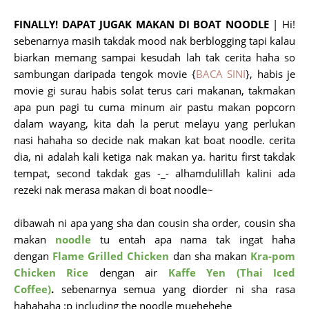
FINALLY! DAPAT JUGAK MAKAN DI BOAT NOODLE
| Hi!
sebenarnya masih takdak mood nak berblogging tapi kalau
biarkan memang sampai kesudah lah tak cerita haha so
sambungan daripada tengok movie {
BACA SINI
}, habis je
movie gi surau habis solat terus cari makanan, takmakan
apa pun pagi tu cuma minum air pastu makan popcorn
dalam wayang, kita dah la perut melayu yang perlukan
nasi hahaha so decide nak makan kat boat noodle. cerita
dia, ni adalah kali ketiga nak makan ya. haritu first takdak
tempat, second takdak gas -_- alhamdulillah kalini ada
rezeki nak merasa makan di boat noodle~
dibawah ni apa yang sha dan cousin sha order, cousin sha
makan
noodle
tu entah apa nama tak ingat haha
dengan
Flame Grilled Chicken
dan sha makan
Kra-pom
Chicken Rice
dengan air
Kaffe Yen (Thai Iced
Coffee)
.
sebenarnya semua yang diorder ni sha rasa
hahahaha :p including the noodle muehehehe