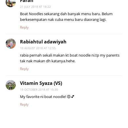
Farah
21 JULY 2018 AT 18:22
Boat Noodles sekarang dah banyak menu baru. Belum
berkesempatan nak cuba menu baru diaorang lagi.
Reply
Rabiahtul adawiyah
10 AUGUST 2018 AT 12:55
rabia pernah sekali makan kt boat noodle ni.tp my parents
tak nak makan dh katanya.hehe.
Reply
Vitamin Syaza (VS)
19 OCTOBER 2018 AT 15:30
My favorite ni boat noodle! 😍💕
Reply