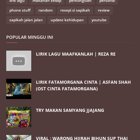
lirik lagu
makanan sedap
perkongsian
personal
phone stuff
random
resepi si sapikah
review
sapikah jalan jalan
update kehidupan
youtube
POPULAR MINGGU INI
LIRIK LAGU MAAFKANLAH | REZA RE
LIRIK FATAMORGANA CINTA | ASFAN SHAH
(OST CINTA FATAMORGANA)
TRY MAKAN SAMYANG JJAJANG
VIRAL : WARONG HIJRAH BIHUN SUP THAI