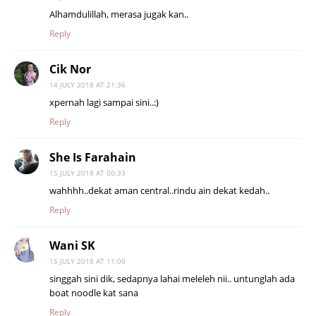
Alhamdulillah, merasa jugak kan..
Reply
Cik Nor
14 JULY 2018 AT 21:36
xpernah lagi sampai sini..:)
Reply
She Is Farahain
15 JULY 2018 AT 00:33
wahhhh..dekat aman central..rindu ain dekat kedah..
Reply
Wani SK
15 JULY 2018 AT 11:00
singgah sini dik, sedapnya lahai meleleh nii.. untunglah ada
boat noodle kat sana
Reply