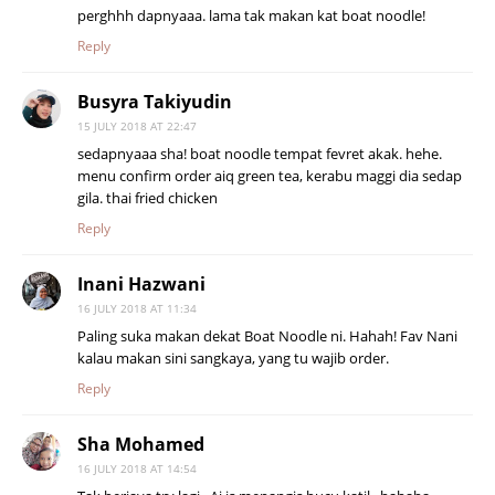
perghhh dapnyaaa. lama tak makan kat boat noodle!
Reply
Busyra Takiyudin
15 JULY 2018 AT 22:47
sedapnyaaa sha! boat noodle tempat fevret akak. hehe.
menu confirm order aiq green tea, kerabu maggi dia sedap
gila. thai fried chicken
Reply
Inani Hazwani
16 JULY 2018 AT 11:34
Paling suka makan dekat Boat Noodle ni. Hahah! Fav Nani
kalau makan sini sangkaya, yang tu wajib order.
Reply
Sha Mohamed
16 JULY 2018 AT 14:54