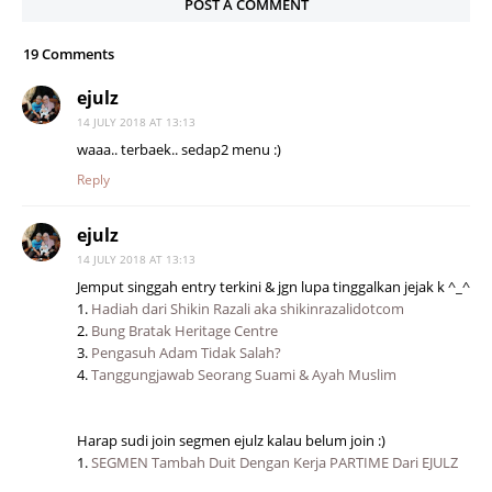
POST A COMMENT
19 Comments
ejulz
14 JULY 2018 AT 13:13
waaa.. terbaek.. sedap2 menu :)
Reply
ejulz
14 JULY 2018 AT 13:13
Jemput singgah entry terkini & jgn lupa tinggalkan jejak k ^_^
1.
Hadiah dari Shikin Razali aka shikinrazalidotcom
2.
Bung Bratak Heritage Centre
3.
Pengasuh Adam Tidak Salah?
4.
Tanggungjawab Seorang Suami & Ayah Muslim
Harap sudi join segmen ejulz kalau belum join :)
1.
SEGMEN Tambah Duit Dengan Kerja PARTIME Dari EJULZ