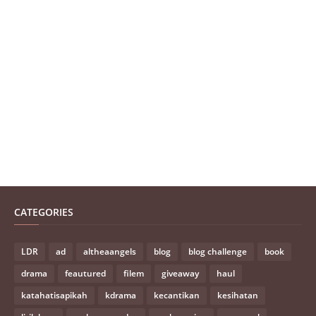
CATEGORIES
LDR
ad
altheaangels
blog
blog challenge
book
drama
feautured
filem
giveaway
haul
katahatisapikah
kdrama
kecantikan
kesihatan