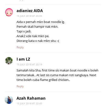
adianiez AIDA
15 JULY 2018 AT 20:05
Aida x pernah mkn boat noodle lg.
Pernah skali hampir nak mkn.
Tapi x jadi.
Anak2 xde nak mkn pe.
Diorang kata x nak mkn situ :-(
Reply
I am LZ
15 JULY 2018 AT 20:19
Samalah kita Sha, first time sis makan boat noodle x boleh
terima tekak.. At last sis cuma makan roti sangkaya. Next
time boleh cuba flame grilled chicken..
Reply
Azah Rahaman
15 JULY 2018 AT 22:40