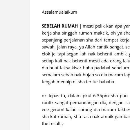
Assalamualaikum
SEBELAH RUMAH
| mesti pelik kan apa ya
kerja sha singgah rumah makcik, oh ya s
sepanjang perjalanan sha dari tempat kerj
sawah, jalan raya, ya Allah cantik sangat.
elok je tapi segan lah nak behenti ambik 
setiap kali nak behenti mesti ada orang lal
dia buat laksa kisar haha padahal sebelum 
semalam sebab nak hujan so dia macam lapa
tengah menaip ni sha terliur hahaha.
ok lepas tu, dalam pkul 6.35pm sha pun 
cantik sangat pemandangan dia, dengan cah
eee geram! kalau sorang dia macam takbes
sha kat rumah, sha rasa nak ambik gambar
the result ;-