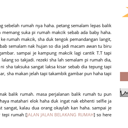
ng sebelah rumah nya haha. petang semalam lepas balik
ha memang suka pi rumah makcik sebab ada baby haha.
a ke rumah makcik, sha duk tengok pemandangan langit,
 sebab semalam nak hujan so dia jadi macam awan tu biru
gambar. sampai je kampung makcik lagi cantik T.T tapi
u lalang so takjadi. rezeki sha lah semalam pi rumah dia,
ni sha taksuka sangat laksa kisar sebab dia tepung tapi
r, sha makan jelah tapi takambik gambar pun haha tapi
nak balik rumah. masa perjalanan balik rumah tu pun
aya matahari elok haha duk ingat nak ebhenti selfie ja
t sangat, kalau dua orang okaylah kan haha. sampai je
 tepi rumah [
JALAN JALAN BELAKANG RUMAH
] so here