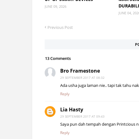
DURABIL
JUNE 09, 2026
JUNE 04, 202
Previous Post
P
13 Comments
Bro Framestone
29 SEPTEMBER 2017 AT 08:32
Ada usha juga laman nie.. tapi tak tahu 
Reply
Lia Hasty
29 SEPTEMBER 2017 AT 09:43
Saya pun dah tempah dengan Printcious n
Reply