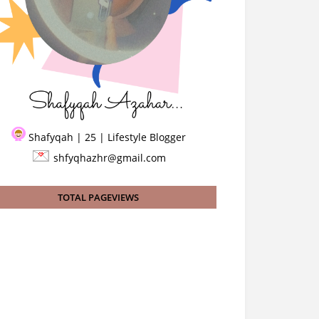
Shafyqah | 25 | Lifestyle Blogger
shfyqhazhr@gmail.com
TOTAL PAGEVIEWS