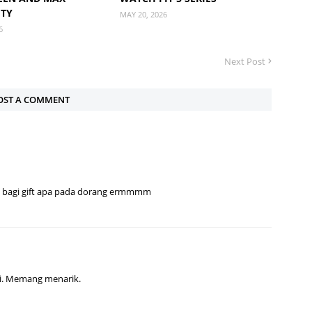
ITY
MAY 20, 2026
6
Next Post
OST A COMMENT
nak bagi gift apa pada dorang ermmmm
i. Memang menarik.