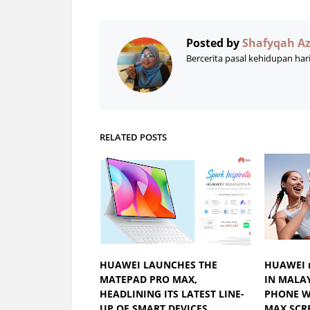
Posted by
Shafyqah A
Bercerita pasal kehidupan har
RELATED POSTS
HUAWEI LAUNCHES THE
HUAWEI n
MATEPAD PRO MAX,
IN MALAY
HEADLINING ITS LATEST LINE-
PHONE W
UP OF SMART DEVICES
MAX SCR