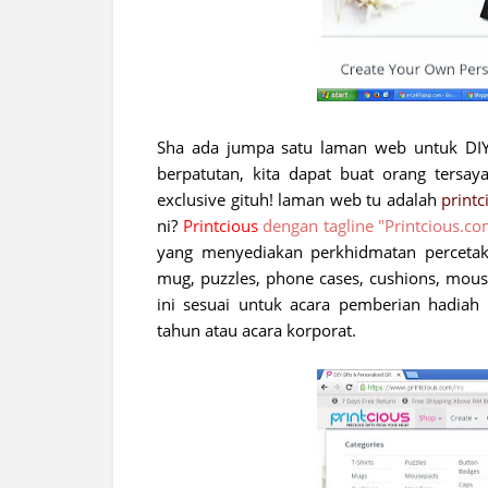
Sha ada jumpa satu laman web untuk DIY 
berpatutan, kita dapat buat orang tersa
exclusive gituh! laman web tu adalah
print
ni?
Printcious
dengan tagline
"Printcious.co
yang menyediakan perkhidmatan percetaka
mug, puzzles, phone cases, cushions, mouse
ini sesuai untuk acara pemberian hadiah s
tahun atau acara korporat.