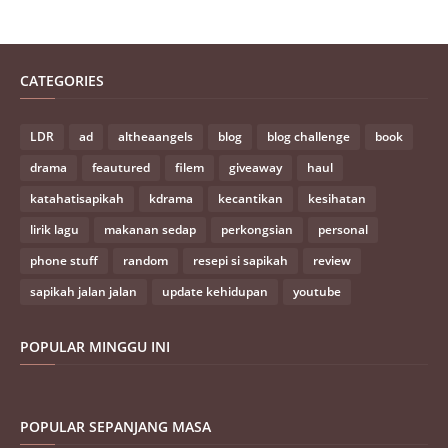
CATEGORIES
LDR
ad
altheaangels
blog
blog challenge
book
drama
feautured
filem
giveaway
haul
katahatisapikah
kdrama
kecantikan
kesihatan
lirik lagu
makanan sedap
perkongsian
personal
phone stuff
random
resepi si sapikah
review
sapikah jalan jalan
update kehidupan
youtube
POPULAR MINGGU INI
POPULAR SEPANJANG MASA