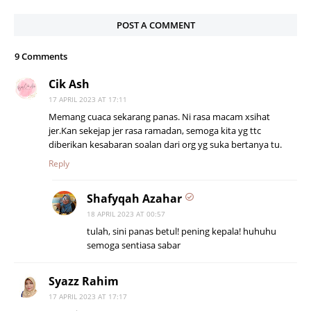
POST A COMMENT
9 Comments
Cik Ash
17 APRIL 2023 AT 17:11
Memang cuaca sekarang panas. Ni rasa macam xsihat
jer.Kan sekejap jer rasa ramadan, semoga kita yg ttc
diberikan kesabaran soalan dari org yg suka bertanya tu.
Reply
Shafyqah Azahar
18 APRIL 2023 AT 00:57
tulah, sini panas betul! pening kepala! huhuhu
semoga sentiasa sabar
Syazz Rahim
17 APRIL 2023 AT 17:17