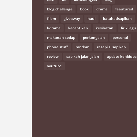
blog challenge
book
drama
feautured
filem
giveaway
haul
katahatisapikah
kdrama
kecantikan
kesihatan
lirik lagu
makanan sedap
perkongsian
personal
phone stuff
random
resepi si sapikah
review
sapikah jalan jalan
update kehidup
youtube