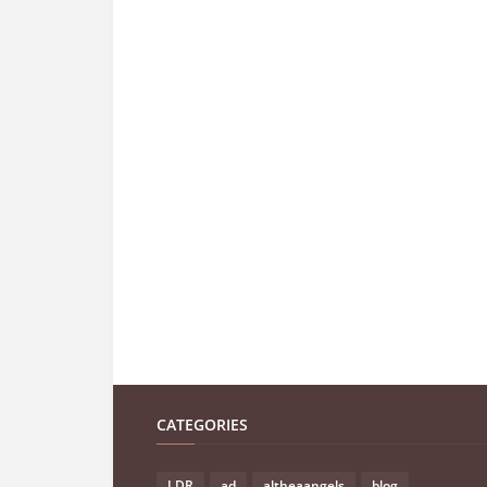
CATEGORIES
LDR
ad
altheaangels
blog