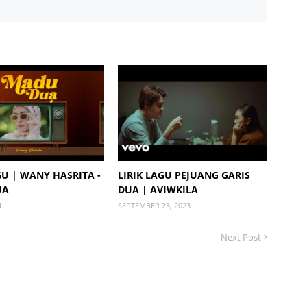
GU | WANY HASRITA -
LIRIK LAGU PEJUANG GARIS
UA
DUA | AVIWKILA
4
SEPTEMBER 23, 2023
Next Post