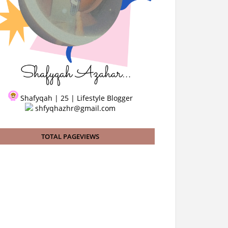
Shafyqah | 25 | Lifestyle Blogger
shfyqhazhr@gmail.com
TOTAL PAGEVIEWS