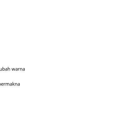
erubah warna
 bermakna