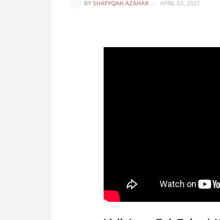
BY
SHAFYQAH AZAHAR
-
APRIL 03, 2021