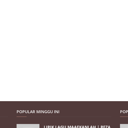
POPULAR MINGGU INI
POP
LIRIK LAGU MAAFKANLAH | REZA