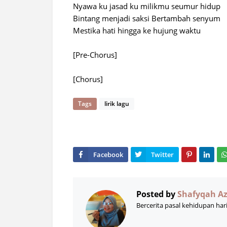
Nyawa ku jasad ku milikmu seumur hidup
Bintang menjadi saksi Bertambah senyum
Mestika hati hingga ke hujung waktu
[Pre-Chorus]
[Chorus]
Tags
lirik lagu
Posted by
Shafyqah A
Bercerita pasal kehidupan har