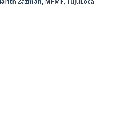
 Harith Zazman, MFMF, TujuLoca