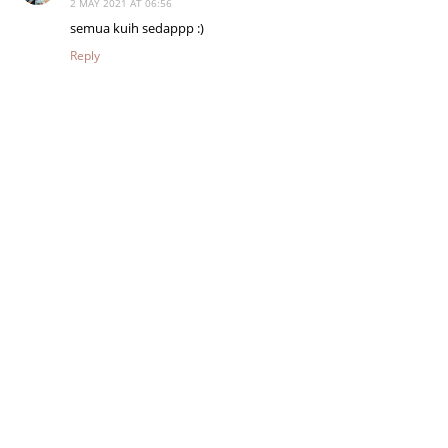
2 MAY 2021 AT 06:56
semua kuih sedappp :)
Reply