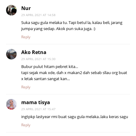
Nur
29 APRIL 2021 AT 14:58
Suka sagu gula melaka tu. Tapi betul la, kalau beli, jarang
jumpa yang sedap. Akok pun suka juga. :)
Reply
Ako Retna
29 APRIL 2021 AT 15:30
Bubur pulut hitam pebret kita...
tapi sejak mak xde, dah x makan2 dah sebab sllau org buat
x letak santan sangat kan...
Reply
mama tisya
29 APRIL 2021 AT 15:47
ingtpkp lastyear rmi buat sagu gula melaka..laku keras sagu
Reply