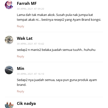
Farrah MF
30 APRIL 2021 AT 09:20
Lama dah tak makan akok. Susah pula nak jumpa kat
tempat akak ni… bestnya resepi2 yang Ayam Brand kongsi.
Reply
Wak Lat
30 APRIL 2021 AT 10:42
sedap2 n manis2 belaka juadah semua tuuhh.. huhuhu
Reply
Min
30 APRIL 2021 AT 16:10
Sedap2 nya juadah semua, saya pun guna produk ayam
brand.
Reply
Cik nadya