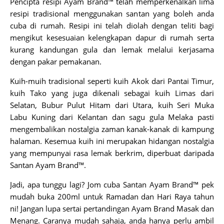
Pencipta resipi Ayam Brand™ telah memperkenalkan lima
resipi tradisional menggunakan santan yang boleh anda
cuba di rumah. Resipi ini telah diolah dengan teliti bagi
mengikut kesesuaian kelengkapan dapur di rumah serta
kurang kandungan gula dan lemak melalui kerjasama
dengan pakar pemakanan.
Kuih-muih tradisional seperti kuih Akok dari Pantai Timur,
kuih Tako yang juga dikenali sebagai kuih Limas dari
Selatan, Bubur Pulut Hitam dari Utara, kuih Seri Muka
Labu Kuning dari Kelantan dan sagu gula Melaka pasti
mengembalikan nostalgia zaman kanak-kanak di kampung
halaman. Kesemua kuih ini merupakan hidangan nostalgia
yang mempunyai rasa lemak berkrim, diperbuat daripada
Santan Ayam Brand™.
Jadi, apa tunggu lagi? Jom cuba Santan Ayam Brand™ pek
mudah buka 200ml untuk Ramadan dan Hari Raya tahun
ni! Jangan lupa sertai pertandingan Ayam Brand Masak dan
Menang. Caranya mudah sahaja, anda hanya perlu ambil