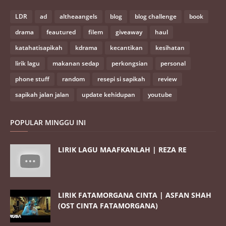
LDR
ad
altheaangels
blog
blog challenge
book
drama
feautured
filem
giveaway
haul
katahatisapikah
kdrama
kecantikan
kesihatan
lirik lagu
makanan sedap
perkongsian
personal
phone stuff
random
resepi si sapikah
review
sapikah jalan jalan
update kehidupan
youtube
POPULAR MINGGU INI
LIRIK LAGU MAAFKANLAH | REZA RE
LIRIK FATAMORGANA CINTA | ASFAN SHAH
(OST CINTA FATAMORGANA)