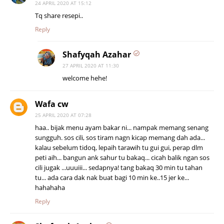
24 APRIL 2020 AT 15:12
Tq share resepi..
Reply
Shafyqah Azahar
27 APRIL 2020 AT 11:30
welcome hehe!
Wafa cw
25 APRIL 2020 AT 07:28
haa.. bijak menu ayam bakar ni... nampak memang senang
sungguh. sos cili, sos tiram nagn kicap memang dah ada...
kalau sebelum tidoq, lepaih tarawih tu gui gui, perap dlm
peti aih... bangun ank sahur tu bakaq... cicah balik ngan sos
cili jugak ...uuuiii... sedapnya! tang bakaq 30 min tu tahan
tu... ada cara dak nak buat bagi 10 min ke..15 jer ke...
hahahaha
Reply