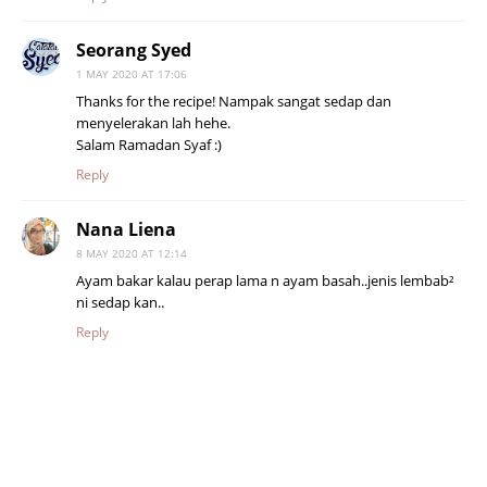
Seorang Syed
1 MAY 2020 AT 17:06
Thanks for the recipe! Nampak sangat sedap dan
menyelerakan lah hehe.
Salam Ramadan Syaf :)
Reply
Nana Liena
8 MAY 2020 AT 12:14
Ayam bakar kalau perap lama n ayam basah..jenis lembab²
ni sedap kan..
Reply