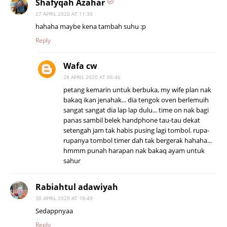
Shafyqah Azahar
27 APRIL 2020 AT 11:30
hahaha maybe kena tambah suhu :p
Reply
Wafa cw
28 APRIL 2020 AT 06:46
petang kemarin untuk berbuka, my wife plan nak
bakaq ikan jenahak... dia tengok oven berlemuih
sangat sangat dia lap lap dulu... time on nak bagi
panas sambil belek handphone tau-tau dekat
setengah jam tak habis pusing lagi tombol. rupa-
rupanya tombol timer dah tak bergerak hahaha...
hmmm punah harapan nak bakaq ayam untuk
sahur
Rabiahtul adawiyah
30 APRIL 2020 AT 18:49
Sedappnyaa
Reply