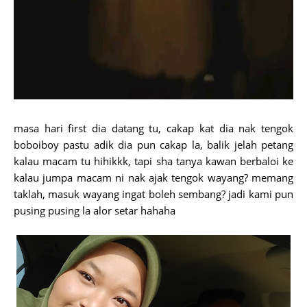
masa hari first dia datang tu, cakap kat dia nak tengok
boboiboy pastu adik dia pun cakap la, balik jelah petang
kalau macam tu hihikkk, tapi sha tanya kawan berbaloi ke
kalau jumpa macam ni nak ajak tengok wayang? memang
taklah, masuk wayang ingat boleh sembang? jadi kami pun
pusing pusing la alor setar hahaha