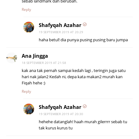
sebab landmark dah berubah.
Reply
Shafyqah Azahar
19 SEPTEMBER 2019 AT 20:29
haha betul! dia punya pusing pusing baru jumpa
Ana Jingga
18 SEPTEMBER 2019 AT 21:58
kak ana tak pernah sampai kedah lagi , teringin juga satu
hari nak jalan2 Kedah ni, depa kata makan2 murah kan
Fiqah hehe :)
Reply
Shafyqah Azahar
19 SEPTEMBER 2019 AT 20:30
hehehe datanglah! haah murah gilerrrr sebab tu
tak kurus kurus tu