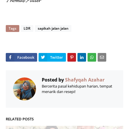
𝓣𝓱𝓸𝓶𝓪𝓼 𝓕𝓾𝓵𝓵𝓮𝓻
Tags
LDR
sapikah jalan jalan
Posted by
Shafyqah Azahar
Bercerita pasal kehidupan harian, tempat
menarik dan resepi!
RELATED POSTS