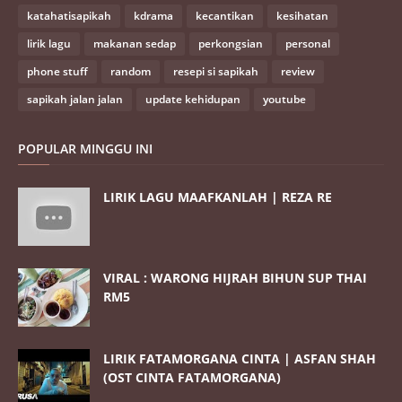
katahatisapikah
kdrama
kecantikan
kesihatan
lirik lagu
makanan sedap
perkongsian
personal
phone stuff
random
resepi si sapikah
review
sapikah jalan jalan
update kehidupan
youtube
POPULAR MINGGU INI
LIRIK LAGU MAAFKANLAH | REZA RE
VIRAL : WARONG HIJRAH BIHUN SUP THAI
RM5
LIRIK FATAMORGANA CINTA | ASFAN SHAH
(OST CINTA FATAMORGANA)