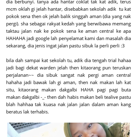
dia berbunyi. tanya ada hantar coklat tak kat adik, terus
mcm oklah gi jelah hantar, disebabkan sekolah adik tu kat
pokok sena then ok jelah balik singgah aman (dia yang nak
pergi). sha sebagai rakyat kedah yang berwibawa memang
taktau jalan nak ke pokok sena ke aman central ke apa
HAHAHA jadi google lah penyelamat kami dan masalah dia
sekarang, dia jenis ingat jalan pastu sibuk la perli perli :3
bila dah sampai kat sekolah tu, adik dia tengah trial hahaa
jadi bagi dekat warden jelah then kitaorang pun teruskan
perjalanan~~ dia sibuk sangat nak pergi aman central
hahaha jadi bawak lah gi aman, then nak makan lah kat
situ, kitaorang makan dakgalbi HAHA pagi pagi buta
makan dakgalbi -_- then dah habis makan beli tealive pastu
blah hahhaa tak kuasa nak jalan jalan dalam aman kang
beratus lak terhabis.