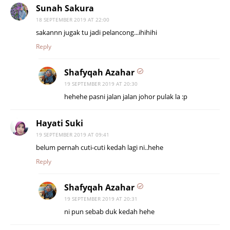
Sunah Sakura
18 SEPTEMBER 2019 AT 22:00
sakannn jugak tu jadi pelancong...ihihihi
Reply
Shafyqah Azahar
19 SEPTEMBER 2019 AT 20:30
hehehe pasni jalan jalan johor pulak la :p
Hayati Suki
19 SEPTEMBER 2019 AT 09:41
belum pernah cuti-cuti kedah lagi ni..hehe
Reply
Shafyqah Azahar
19 SEPTEMBER 2019 AT 20:31
ni pun sebab duk kedah hehe