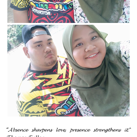
“𝓐𝓫𝓼𝓮𝓷𝓬𝓮 𝓼𝓱𝓪𝓻𝓹𝓮𝓷𝓼 𝓵𝓸𝓿𝓮, 𝓹𝓻𝓮𝓼𝓮𝓷𝓬𝓮 𝓼𝓽𝓻𝓮𝓷𝓰𝓽𝓱𝓮𝓷𝓼 𝓲𝓽.“