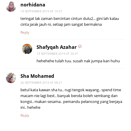
norhidana
19 SEPTEMBER 2019 AT 15:57
teringat lak zaman bercintan cintun dulu2... gini lah kalau
cinta jarak jauh ni, setiap jam sangat bermakna
Reply
Shafyqah Azahar
19 SEPTEMBER 2019 AT 20:31
hehehehe tulah tuu. susah nak jumpa kan huhu
Sha Mohamed
26 SEPTEMBER 2019 AT 08:21
betul kata kawan sha tu.. rugi tengok wayang.. spend time
macam nie lagi best.. banyak benda boleh sembang dan
kongsi.. makan sesama.. pemandu pelancong yang berjaya
ini.. hehehe
Reply