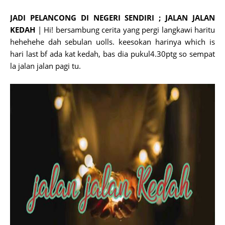
JADI PELANCONG DI NEGERI SENDIRI ; JALAN JALAN
KEDAH
| Hi! bersambung cerita yang pergi langkawi haritu
hehehehe dah sebulan uolls. keesokan harinya which is
hari last bf ada kat kedah, bas dia pukul4.30ptg so sempat
la jalan jalan pagi tu.