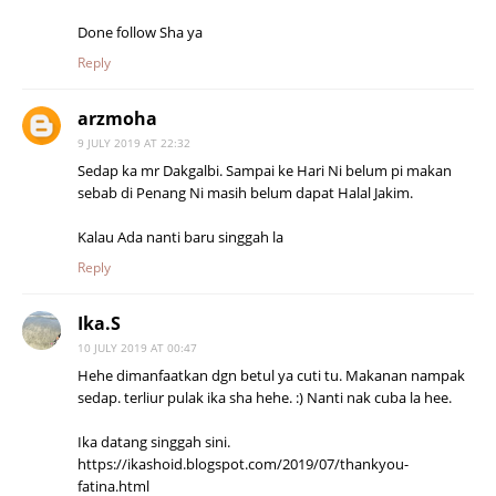
Done follow Sha ya
Reply
arzmoha
9 JULY 2019 AT 22:32
Sedap ka mr Dakgalbi. Sampai ke Hari Ni belum pi makan
sebab di Penang Ni masih belum dapat Halal Jakim.
Kalau Ada nanti baru singgah la
Reply
Ika.S
10 JULY 2019 AT 00:47
Hehe dimanfaatkan dgn betul ya cuti tu. Makanan nampak
sedap. terliur pulak ika sha hehe. :) Nanti nak cuba la hee.
Ika datang singgah sini.
https://ikashoid.blogspot.com/2019/07/thankyou-
fatina.html