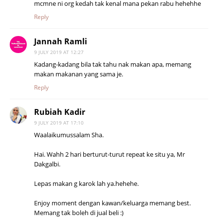
mcmne ni org kedah tak kenal mana pekan rabu hehehhe
Reply
Jannah Ramli
9 JULY 2019 AT 12:27
Kadang-kadang bila tak tahu nak makan apa, memang
makan makanan yang sama je.
Reply
Rubiah Kadir
9 JULY 2019 AT 17:10
Waalaikumussalam Sha.
Hai. Wahh 2 hari berturut-turut repeat ke situ ya, Mr
Dakgalbi.
Lepas makan g karok lah ya.hehehe.
Enjoy moment dengan kawan/keluarga memang best.
Memang tak boleh di jual beli :)