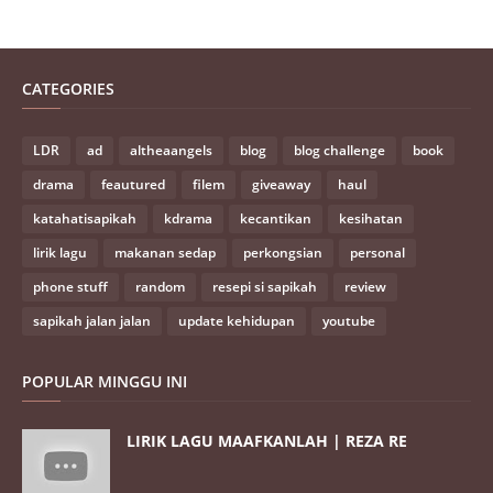
CATEGORIES
LDR
ad
altheaangels
blog
blog challenge
book
drama
feautured
filem
giveaway
haul
katahatisapikah
kdrama
kecantikan
kesihatan
lirik lagu
makanan sedap
perkongsian
personal
phone stuff
random
resepi si sapikah
review
sapikah jalan jalan
update kehidupan
youtube
POPULAR MINGGU INI
LIRIK LAGU MAAFKANLAH | REZA RE