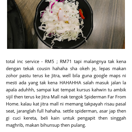
total inc service - RM5 ; RM71 tapi malangnya tak kena
dengan tekak cousin hahaha sha okeh je, lepas makan
zohor pastu terus ke Jitra, well bila guna google maps ni
mesti ada yang tak kena HAHAHHA salah masuk jalan la
apala aduhhh, sampai kat tempat kursus kahwin tu ambik
sijil then terus ke Jitra Mall nak tengok Spiderman Far From
Home. kalau kat jitra mall ni memang takpayah risau pasal
seat, jaranglah full hahaha. settle spiderman, asar jap then
gi cuci kereta, beli kain untuk pengapit then singgah
maghrib, makan bihunsup then pulang.