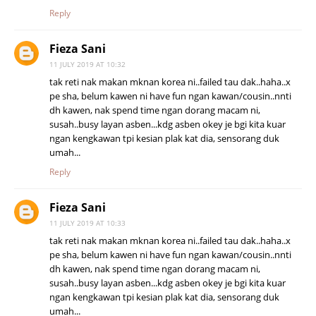
Reply
Fieza Sani
11 JULY 2019 AT 10:32
tak reti nak makan mknan korea ni..failed tau dak..haha..x
pe sha, belum kawen ni have fun ngan kawan/cousin..nnti
dh kawen, nak spend time ngan dorang macam ni,
susah..busy layan asben...kdg asben okey je bgi kita kuar
ngan kengkawan tpi kesian plak kat dia, sensorang duk
umah...
Reply
Fieza Sani
11 JULY 2019 AT 10:33
tak reti nak makan mknan korea ni..failed tau dak..haha..x
pe sha, belum kawen ni have fun ngan kawan/cousin..nnti
dh kawen, nak spend time ngan dorang macam ni,
susah..busy layan asben...kdg asben okey je bgi kita kuar
ngan kengkawan tpi kesian plak kat dia, sensorang duk
umah...