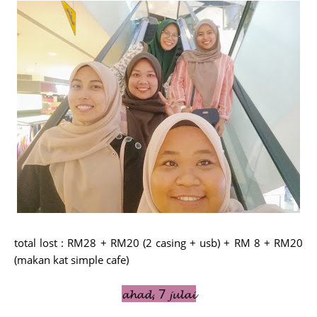
total lost : RM28 + RM20 (2 casing + usb) + RM 8 + RM20
(makan kat simple cafe)
𝓪𝓱𝓪𝓭, 7 𝓳𝓾𝓵𝓪𝓲