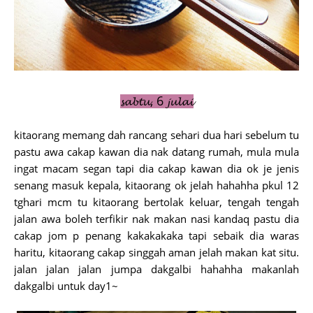
𝓼𝓪𝓫𝓽𝓾, 6 𝓳𝓾𝓵𝓪𝓲
kitaorang memang dah rancang sehari dua hari sebelum tu
pastu awa cakap kawan dia nak datang rumah, mula mula
ingat macam segan tapi dia cakap kawan dia ok je jenis
senang masuk kepala, kitaorang ok jelah hahahha pkul 12
tghari mcm tu kitaorang bertolak keluar, tengah tengah
jalan awa boleh terfikir nak makan nasi kandaq pastu dia
cakap jom p penang kakakakaka tapi sebaik dia waras
haritu, kitaorang cakap singgah aman jelah makan kat situ.
jalan jalan jalan jumpa dakgalbi hahahha makanlah
dakgalbi untuk day1~