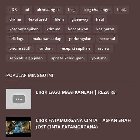
LDR
ad
altheaangels
blog
blog challenge
book
drama
feautured
filem
giveaway
haul
katahatisapikah
kdrama
kecantikan
kesihatan
lirik lagu
makanan sedap
perkongsian
personal
phone stuff
random
resepi si sapikah
review
sapikah jalan jalan
update kehidupan
youtube
POPULAR MINGGU INI
LIRIK LAGU MAAFKANLAH | REZA RE
LIRIK FATAMORGANA CINTA | ASFAN SHAH
(OST CINTA FATAMORGANA)