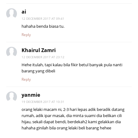
ai
12 DECEMBER 2017 AT 09:41
hahaha benda biasa tu.
Reply
Khairul Zamri
12 DECEMBER 2017 AT 23:12
Hehe itulah, tapi kalau bila fikir betul banyak pula nanti
barang yang dibeli
Reply
yanmie
19 DECEMBER 2017 AT 10:31
orang lelaki macam ni, 2-3 hari lepas adik beradik datang
rumah, adik ipar masak, dia minta suami dia belikan cili
hijau, sekali dapat bendi, berdekah2 kami gelakkan dia
hahaha ginilah bila orang lelaki beli barang hehee