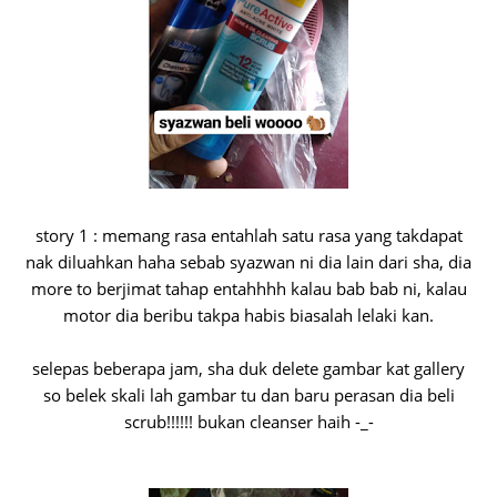
story 1 : memang rasa entahlah satu rasa yang takdapat
nak diluahkan haha sebab syazwan ni dia lain dari sha, dia
more to berjimat tahap entahhhh kalau bab bab ni, kalau
motor dia beribu takpa habis biasalah lelaki kan.
selepas beberapa jam, sha duk delete gambar kat gallery
so belek skali lah gambar tu dan baru perasan dia beli
scrub!!!!!! bukan cleanser haih -_-