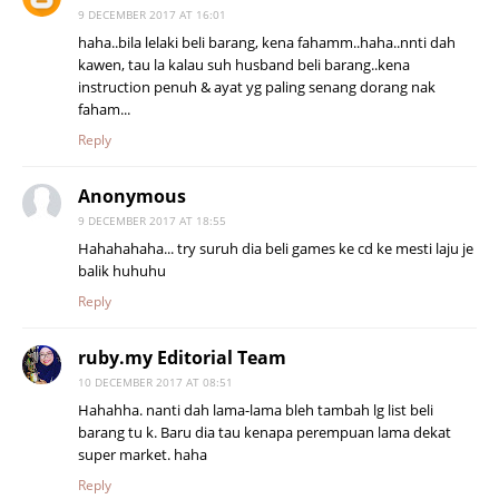
9 DECEMBER 2017 AT 16:01
haha..bila lelaki beli barang, kena fahamm..haha..nnti dah
kawen, tau la kalau suh husband beli barang..kena
instruction penuh & ayat yg paling senang dorang nak
faham...
Reply
Anonymous
9 DECEMBER 2017 AT 18:55
Hahahahaha... try suruh dia beli games ke cd ke mesti laju je
balik huhuhu
Reply
ruby.my Editorial Team
10 DECEMBER 2017 AT 08:51
Hahahha. nanti dah lama-lama bleh tambah lg list beli
barang tu k. Baru dia tau kenapa perempuan lama dekat
super market. haha
Reply