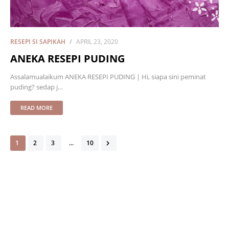
RESEPI SI SAPIKAH
APRIL 23, 2020
ANEKA RESEPI PUDING
Assalamualaikum ANEKA RESEPI PUDING | Hi, siapa sini peminat
puding? sedap j…
READ MORE
1
2
3
...
10