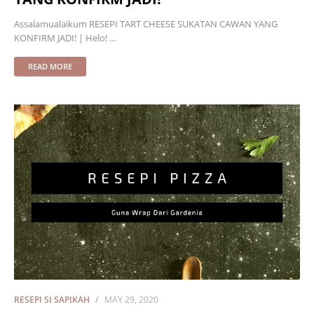
Assalamualaikum RESEPI TART CHEESE SUKATAN CAWAN YANG
KONFIRM JADI! | Helo! …
READ MORE
RESEPI SI SAPIKAH
MAY 29, 2020