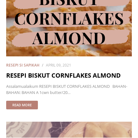
RESEPI SI SAPIKAH
APRIL 09, 2021
RESEPI BISKUT CORNFLAKES ALMOND
Assalamualaikum RESEPI BISKUT CORNFLAKES ALMOND BAHAN-
BAHAN: BAHAN A 1cwn butter/20…
READ MORE