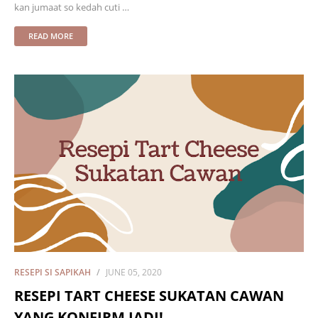
kan jumaat so kedah cuti …
READ MORE
RESEPI SI SAPIKAH
JUNE 05, 2020
RESEPI TART CHEESE SUKATAN CAWAN
YANG KONFIRM JADI!