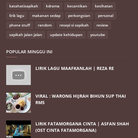
katahatisapikah
kdrama
kecantikan
kesihatan
lirik lagu
makanan sedap
perkongsian
personal
phone stuff
random
resepi si sapikah
review
sapikah jalan jalan
update kehidupan
youtube
POPULAR MINGGU INI
LIRIK LAGU MAAFKANLAH | REZA RE
VIRAL : WARONG HIJRAH BIHUN SUP THAI
RM5
LIRIK FATAMORGANA CINTA | ASFAN SHAH
(OST CINTA FATAMORGANA)