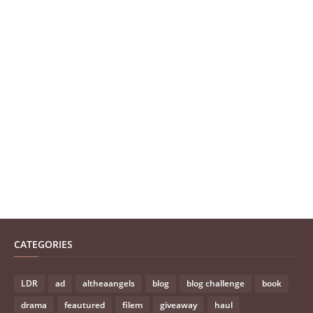
CATEGORIES
LDR
ad
altheaangels
blog
blog challenge
book
drama
feautured
filem
giveaway
haul